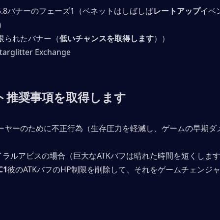
5.8バナーのフェーズ1（ベネットはしばしば
レートアップ
イベ
）
は限られたバナー（
低いチャンスを取得します
））
rglitter Exchange
ト
推奨事項を取得します
レーヤーのために不正行為（生存圧力を軽減し、ゲームの早期ダ
イラルアビスの場合（巨大なATKバフは晴れた時間を短くしま
C1
彼のATKバフのHP制限を削除して、それをゲームチェンジ