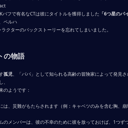
act
ATKバフで有名なCTは彼にタイトルを獲得しました
「6つ星のパ
、ペルハ
0キャラクターのバックストーリーを忘れてしまいました。
トの物語
す
孤児
、「パパ」として知られる高齢の冒険家によって発見さ
し、
来のようです：
には、災難がもたらされます（例：キャベツのみを含む胸、崩
ムのメンバーは、彼の不幸のために彼を放っておけば、1つず