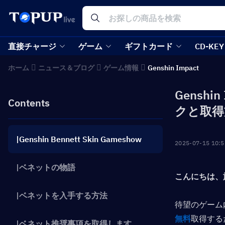
直接チャージ
ゲーム
ギフトカード
CD-KEY
ホーム
ニュース＆ブログ
ゲーム情報
Genshin Impact
Gensh
Contents
クと取得
|Genshin Bennett Skin Gameshow
2025-07-15 10:5
|ベネットの物語
こんにちは、
|ベネットを入手する方法
待望のゲーム
無料
取得する
|ベネット推奨事項を取得します