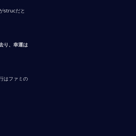
trucだと
去り、幸運は
行はファミの