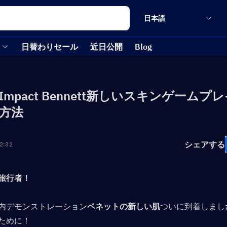
日本語
日替わりセール
近日公開
Blog
in Impact Bennett新しいスキンゲーム
方法
シェアする
2:32
旅行者！
内デモンストレーション
ベネットの新しい肌
ついに到着しまし
ために！