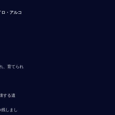
イロ・アルコ
れ、育てられ
壊する遺
つ残しまし