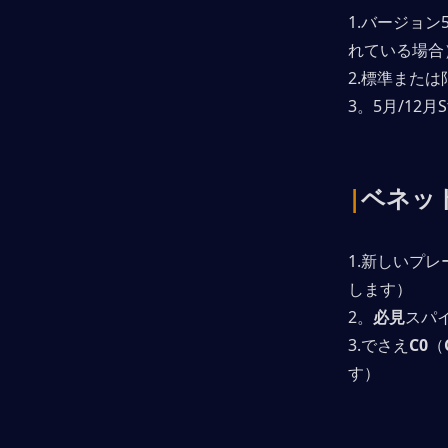
1.バージョン
れている場合
2.標準また
3。5月/12月Sta
|
ベネッ
1.新しいプ
します）
2。
必見
スパ
3.でさえ
C0
（
す）