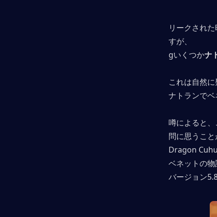
リークされた
すが、
gいくつか
ナ
これは自然に
ナトランでベ
噂によると、
問に思うこと
Dragon C
ベネットの物
バージョン5.8