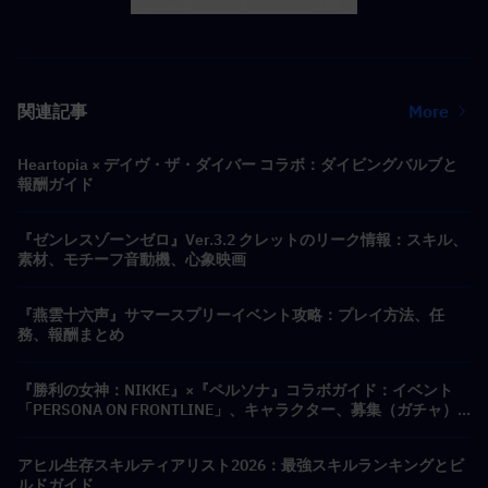
Facebook
X
LINK
関連記事
More
Heartopia × デイヴ・ザ・ダイバー コラボ：ダイビングバルブと
報酬ガイド
『ゼンレスゾーンゼロ』Ver.3.2 クレットのリーク情報：スキル、
素材、モチーフ音動機、心象映画
『燕雲十六声』サマースプリーイベント攻略：プレイ方法、任
務、報酬まとめ
『勝利の女神：NIKKE』×『ペルソナ』コラボガイド：イベント
「PERSONA ON FRONTLINE」、キャラクター、募集（ガチャ）
＆報酬まとめ
アヒル生存スキルティアリスト2026：最強スキルランキングとビ
ルドガイド