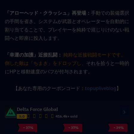
「アローヘッド・クラッシュ」再登場：
手動での装備選択
の手間を省き、システムが武器とオペレーターを自動的に
割り当てることで、プレイヤーを純粋で混じりけのない戦
闘へと即座に投入します。
「幸運の加護」近接乱闘：
純粋な近接戦闘モードです。
倒した敵は「ちまき」をドロップし、
それを拾うと一時的
にHPと移動速度のバフが付与されます。
【あなた専用のクーポンコード：
topupliveblog
】
Delta Force Global
5.0
416.4k+ sold
- 37%
- 37%
- 39%