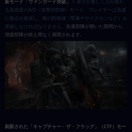
新モード「ヴァンガード突破」：
攻守が激しく入れ替わ
る高強度のA/D（攻撃対防御）モード。プレイヤーは迅速
に拠点を確保し、敵の防衛線（塹壕やサイクロンなど）を
突破しなければなりません。
先遣部隊が開いた隙間から、
増援部隊が絶え間なく展開されます。
刷新された「キャプチャー・ザ・フラッグ」（CTF）モー