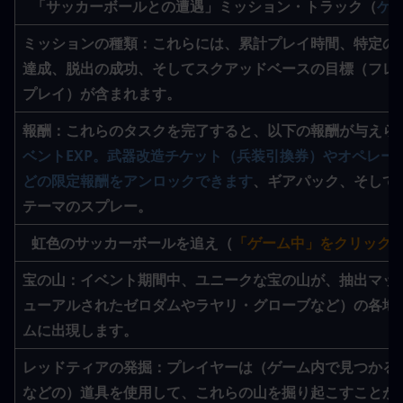
「サッカーボールとの遭遇」ミッション・トラック（
ゲ
ミッションの種類：
これらには、累計プレイ時間、特定の
達成、脱出の成功、そしてスクアッドベースの目標（フレ
プレイ）が含まれます。
報酬
：これらのタスクを完了すると、以下の報酬が与えら
ベントEXP。武器改造チケット（兵装引換券）やオペレータ
どの限定報酬をアンロックできます
、ギアパック、そして
テーマのスプレー。
虹色のサッカーボールを追え（
「ゲーム中」をクリック
宝の山：
イベント期間中、ユニークな
宝の山
が、抽出マッ
ューアルされたゼロダムやラヤリ・グローブなど）の各地
ムに出現します。
レッドティアの発掘：
プレイヤーは（ゲーム内で見つかる
などの）道具を使用して、これらの山を掘り起こすことが