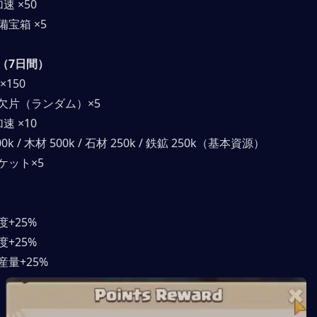
速 ×50
備宝箱 ×5
（7日間）
×150
欠片（ランダム）×5
速 ×10
0k / 木材 500k / 石材 250k / 鉄鉱 250k（基本資源）
ケット×5
+25%
+25%
産量+25%