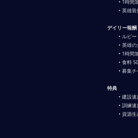
1時間加
英雄装
デイリー報酬
ルビー 
英雄の
1時間加
食料 50
募集チ
特典
建設速度
訓練速度
資源生