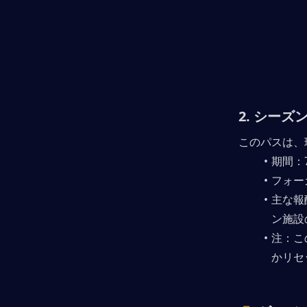
2. 
シーズ
このパスは、
期間：
フォー
主な報
ン施設
注：こ
かリセ