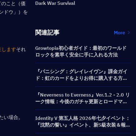
てのこと（価
Dark War Survival
ンドウ」）を
関連記事
More
Growtopia初心者ガイド：最初のワールド
在します
それ
ロックを素早く安全に手に入れる方法
『パニシング：グレイレイヴン』課金ガイ
ド：虹のカードをよりお得に購入する方法
は？
『Neverness to Everness』Ver.1.2 - 2.0 リ
ーク情報：今後のガチャ更新とロードマッ
プ！
たい場合。
Identity V 第五人格 2026年七夕イベント：
『沈黙の誓い』イベント、新S級衣装＆報酬
ガイド