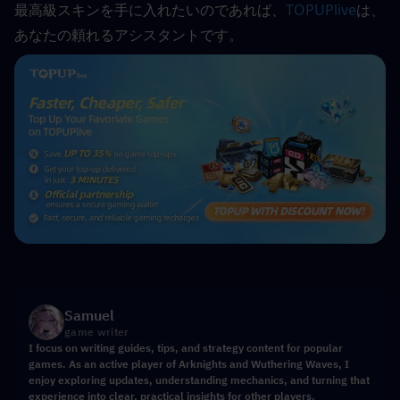
最高級スキンを手に入れたいのであれば、
TOPUPlive
は、
あなたの頼れるアシスタントです。
Samuel
game writer
I focus on writing guides, tips, and strategy content for popular
games. As an active player of Arknights and Wuthering Waves, I
enjoy exploring updates, understanding mechanics, and turning that
experience into clear, practical insights for other players.