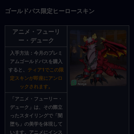
ゴールドパス限定ヒーロースキン
アニメ・フューリ
ー・デューク
入手方法：
今月のプレミ
アムゴールドパスを購入
すると、
ティア1でこの限
定スキンが即座にアンロ
ックされます。
「アニメ・フューリー・
デューク」は、その際立
ったスタイリングで「闇
堕ち」の美学を体現して
います。アニメにインス