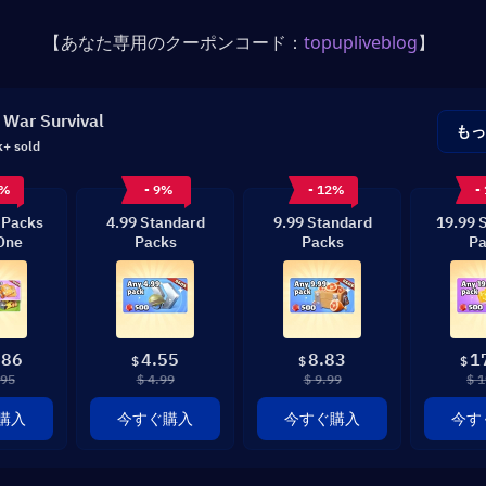
【あなた専用のクーポンコード：
topupliveblog
】
 War Survival
も
k+ sold
0%
- 9%
- 12%
-
 Packs
4.99 Standard
9.99 Standard
19.99 
 One
Packs
Packs
Pa
.86
4.55
8.83
1
$
$
$
.95
$ 4.99
$ 9.99
$ 1
購入
今すぐ購入
今すぐ購入
今す