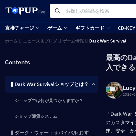
直接チャージ
ゲーム
ギフトカード
CD-KEY
ホーム
ニュース＆ブログ
ゲーム情報
Dark War: Survival
最高のDa
Contents
入できる
▍Dark War Survivalショップとは？
Lucy
2026-0
ショップでは何が見つかりますか？
『Dark W
ショップ通貨システム
のカスタマイ
速、安全、か
▍ダーク・ウォー：サバイバル おす