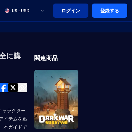
ログイン
登録する
US - USD
安全に購
関連商品
、キャラクター
アイテムを迅
。本ガイドで