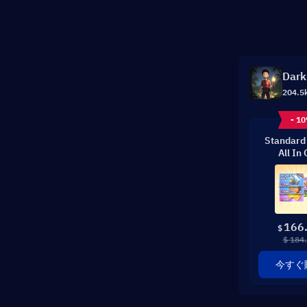
Dark
204.5
- 1
Standard
All In
166
$
$ 184
今すぐ