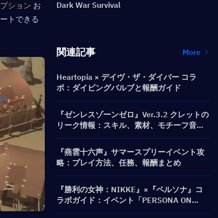
オプション
 お
Dark War Survival
ポートできる
関連記事
More
Heartopia × デイヴ・ザ・ダイバー コラ
ボ：ダイビングバルブと報酬ガイド
『ゼンレスゾーンゼロ』Ver.3.2 クレットの
リーク情報：スキル、素材、モチーフ音動
機、心象映画
『燕雲十六声』サマースプリーイベント攻
略：プレイ方法、任務、報酬まとめ
『勝利の女神：NIKKE』×『ペルソナ』コ
ラボガイド：イベント「PERSONA ON
FRONTLINE」、キャラクター、募集（ガチ