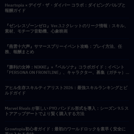
Heartopia × デイヴ・ザ・ダイバー コラボ：ダイビングバルブと
報酬ガイド
『ゼンレスゾーンゼロ』Ver.3.2 クレットのリーク情報：スキル、
素材、モチーフ音動機、心象映画
『燕雲十六声』サマースプリーイベント攻略：プレイ方法、任
務、報酬まとめ
『勝利の女神：NIKKE』×『ペルソナ』コラボガイド：イベント
「PERSONA ON FRONTLINE」、キャラクター、募集（ガチャ）
＆報酬まとめ
アヒル生存スキルティアリスト2026：最強スキルランキングとビ
ルドガイド
Marvel Rivals が新しい PYO バンドル形式を導入：シーズン 9.5 ス
トアアップデートでより賢く購入する方法
Growtopia初心者ガイド：最初のワールドロックを素早く安全に