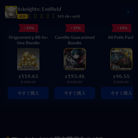
Arknights: Endfield
4.5
143.6k+ sold
- 19%
- 17%
- 19%
Origeometry All-In-
Camille Guaranteed
60 Pulls Pack
One Bundle
Bundle
119.63
193.46
96.55
$
$
$
$ 146.95
$ 232.95
$ 118.96
今すぐ購入
今すぐ購入
今すぐ購入