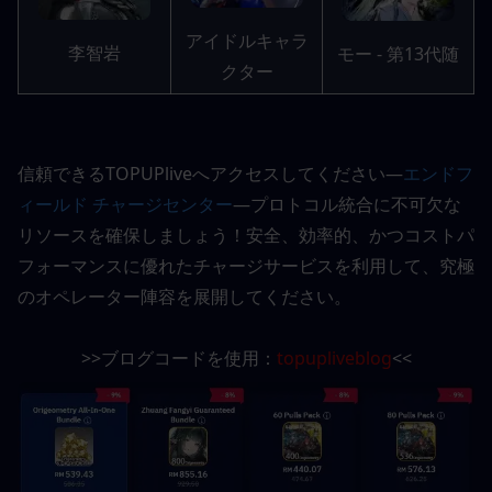
アイドルキャラ
李智岩
モー - 第13代随
クター
信頼できるTOPUPliveへアクセスしてください—
エンドフ
ィールド チャージセンター
—プロトコル統合に不可欠な
リソースを確保しましょう！安全、効率的、かつコストパ
フォーマンスに優れたチャージサービスを利用して、究極
のオペレーター陣容を展開してください。
>>ブログコードを使用：
topupliveblog
<<