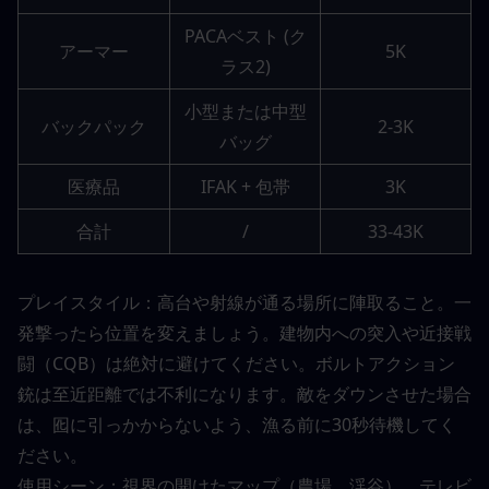
PACAベスト (ク
アーマー
5K
ラス2)
小型または中型
バックパック
2-3K
バッグ
医療品
IFAK + 包帯
3K
合計
/
33-43K
プレイスタイル：高台や射線が通る場所に陣取ること。一
発撃ったら位置を変えましょう。建物内への突入や近接戦
闘（CQB）は絶対に避けてください。ボルトアクション
銃は至近距離では不利になります。敵をダウンさせた場合
は、囮に引っかからないよう、漁る前に30秒待機してく
ださい。
使用シーン：視界の開けたマップ（農場、渓谷）。テレビ