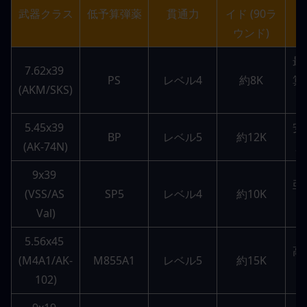
武器クラス
低予算弾薬
貫通力
イド (90ラ
ウンド)
最
7.62x39 
PS
レベル4
約8K
算
(AKM/SKS)
5.45x39 
安
BP
レベル5
約12K
(AK-74N)
ス
9x39 
亜
(VSS/AS 
SP5
レベル4
約10K
Val)
5.56x45 
高
(M4A1/AK-
M855A1
レベル5
約15K
102)