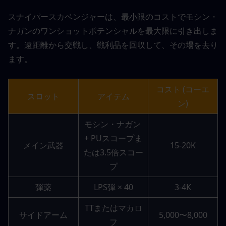
スナイパースカベンジャーは、最小限のコストでモシン・
ナガンのワンショットポテンシャルを最大限に引き出しま
す。遠距離から交戦し、戦利品を回収して、その場を去り
ます。
コスト (コーエ
スロット
アイテム
ン)
モシン・ナガン 
+ PUスコープま
メイン武器
15-20K
たは3.5倍スコー
プ
弾薬
LPS弾 × 40
3-4K
TTまたはマカロ
サイドアーム
5,000〜8,000
フ