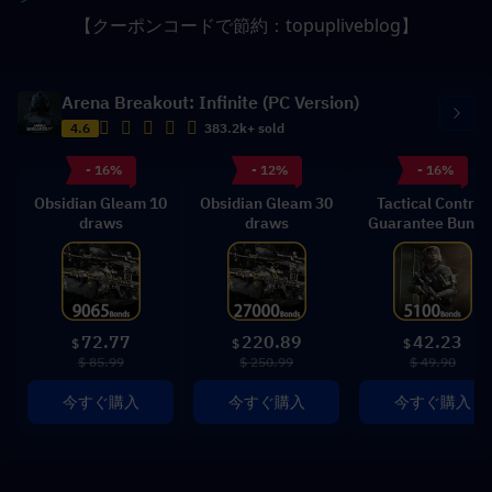
【クーポンコードで節約：topupliveblog】
Arena Breakout: Infinite (PC Version)
4.6
383.2k+ sold
- 16%
- 12%
- 16%
Obsidian Gleam 10
Obsidian Gleam 30
Tactical Control
draws
draws
Guarantee Bundl
72.77
220.89
42.23
$
$
$
$ 85.99
$ 250.99
$ 49.90
今すぐ購入
今すぐ購入
今すぐ購入