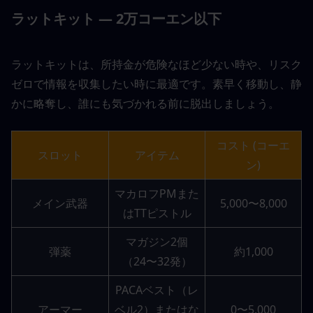
ラットキット — 2万コーエン以下
ラットキットは、所持金が危険なほど少ない時や、リスク
ゼロで情報を収集したい時に最適です。素早く移動し、静
かに略奪し、誰にも気づかれる前に脱出しましょう。
コスト (コーエ
スロット
アイテム
ン)
マカロフPMまた
メイン武器
5,000〜8,000
はTTピストル
マガジン2個
弾薬
約1,000
（24〜32発）
PACAベスト（レ
アーマー
ベル2）またはな
0〜5,000