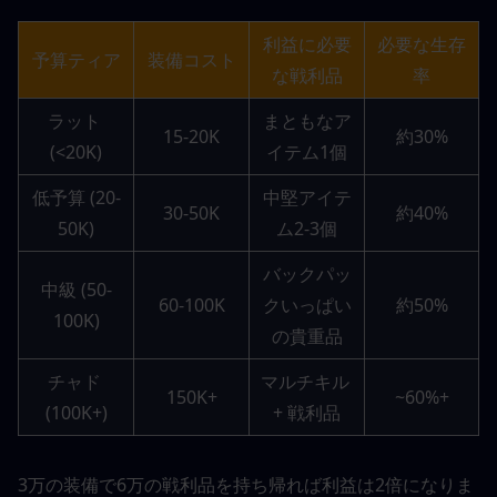
利益に必要
必要な生存
予算ティア
装備コスト
な戦利品
率
ラット 
まともなア
15-20K
約30%
(<20K)
イテム1個
低予算 (20-
中堅アイテ
30-50K
約40%
50K)
ム2-3個
バックパッ
中級 (50-
60-100K
クいっぱい
約50%
100K)
の貴重品
チャド 
マルチキル 
150K+
~60%+
(100K+)
+ 戦利品
3万の装備で6万の戦利品を持ち帰れば利益は2倍になりま