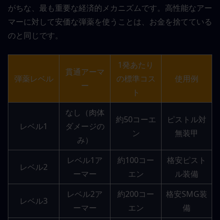
がちな、最も重要な経済的メカニズムです。高性能なアー
マーに対して安価な弾薬を使うことは、お金を捨てている
のと同じです。
1発あたり
貫通アーマ
弾薬レベル
の標準コス
使用例
ー
ト
なし（肉体
約50コーエ
ピストル対
レベル1
ダメージの
ン
無装甲
み）
レベル1ア
約100コー
格安ピスト
レベル2
ーマー
エン
ル装備
レベル2ア
約200コー
格安SMG装
レベル3
ーマー
エン
備