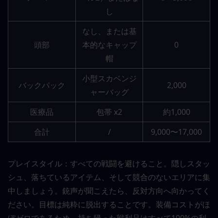
し
なし、または基
頭部
本的なキャップ
0
帽
小型スカベンジ
バックパック
2,000
ャーバッグ
医療品
包帯 x2
約1,000
合計
/
9,000〜17,000
プレイスタイル：すべての戦闘を避けること。隠しスタッ
シュ、落ちているアイテム、そして競合のないエリアに集
中しましょう。銃声が聞こえたら、反対方向へ向かってく
ださい。目標は純粋に脱出することです。装備コストがほ
ぼゼロであるため、持ち帰った戦利品はすべて100%の利