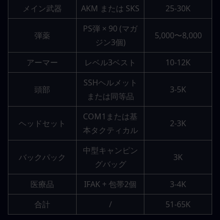
メイン武器
AKM または SKS
25-30K
PS弾 × 90 (マガ
弾薬
5,000〜8,000
ジン3個)
アーマー
レベル3ベスト
10-12K
SSHヘルメット
頭部
3-5K
または同等品
COM1または基
ヘッドセット
2-3K
本タクティカル
中型キャンピン
バックパック
3K
グバッグ
医療品
IFAK + 包帯2個
3-4K
合計
/
51-65K