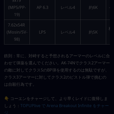
9x19 
S
(MP5/PP-
AP 6.3
レベル4
約6K
イ
19)
7.62x54R 
格
(Mosin/SV-
LPS
レベル4
約5K
98)
鉄則：常に、対峙すると予想されるアーマーのレベルに合
わせて弾薬を選んでください。AK-74Nでクラス2アーマー
の敵に対してクラス5のBP弾を使用するのは無駄ですが、
クラス3アーマーに対してクラス2のピストル弾で挑むの
は自殺行為です。
👇 コーエンをチャージして、より早くレイドに復帰しま
しょう：
TOPUPlive で Arena Breakout Infinite をチャー
ジ