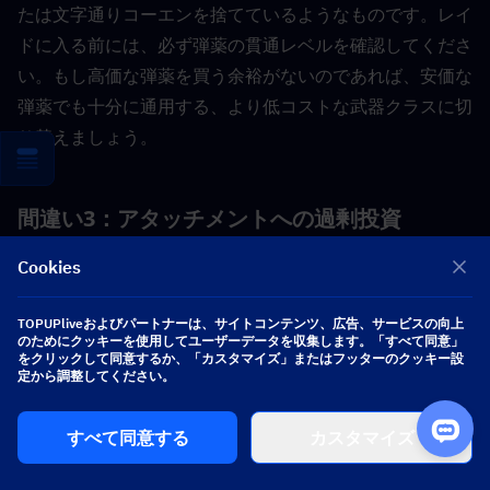
たは文字通りコーエンを捨てているようなものです。レイ
ドに入る前には、必ず弾薬の貫通レベルを確認してくださ
い。もし高価な弾薬を買う余裕がないのであれば、安価な
弾薬でも十分に通用する、より低コストな武器クラスに切
り替えましょう。
間違い3：アタッチメントへの過剰投資
Cookies
AKMにレッドドットサイトを装着すると1万かかります
が、ターゲットの捕捉能力はわずかに向上します。
同じ1
TOPUPliveおよびパートナーは、サイトコンテンツ、広告、サービスの向上
のためにクッキーを使用してユーザーデータを収集します。「すべて同意」
万コーエンで、PS弾を90発買うことも、アーマーをレベ
をクリックして同意するか、「カスタマイズ」またはフッターのクッキー設
定から調整してください。
ル2からレベル3にアップグレードすることもできます。
アタッチメントは贅沢品です。弾薬とアーマーを整えた後
すべて同意する
カスタマイズ
にのみ購入するようにしましょう。