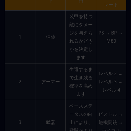
ト
由
レード
装甲を持つ
敵にダメー
ジを与えら
PS → BP → 
1
弾薬
れるかどう
M80
かを決定し
ます
生還するま
レベル 2 → 
で生き残る
2
アーマー
レベル 3 → 
確率を高め
レベル 4
ます
ベースステ
ータスの向
ピストル → 
3
武器
上により、
短機関銃 → 
戦闘がより
ライフル