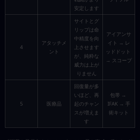
安定します
サイトとグ
リップは命
アイアンサ
中精度を向
アタッチメ
イト → レ
4
上させます
ント
ッドドット 
が、純粋な
→ スコープ
威力は上が
りません
回復量が多
いほど、再
包帯 → 
5
医療品
起のチャン
IFAK → 手
スが増えま
術キット
す