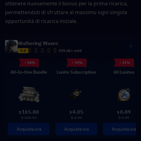
ottenere nuovamente il bonus per la prima ricarica, 
permettendoti di sfruttare al massimo ogni singola 
opportunità di ricarica iniziale.
Wuthering Waves
4.8
259.6k+ sold
- 18%
- 19%
- 11%
All-In-One Bundle
Lunite Subscription
60 Lunites
165.80
4.05
0.89
$
$
$
$ 200.94
$ 4.99
$ 0.99
Acquista ora
Acquista ora
Acquista ora