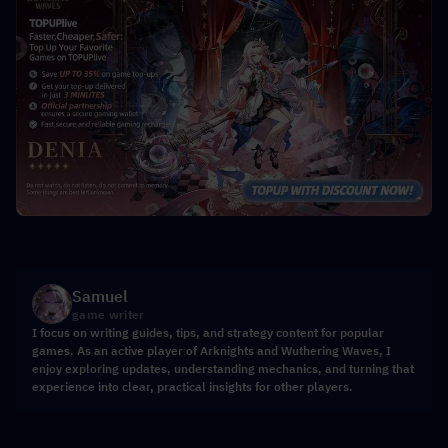
Samuel
game writer
I focus on writing guides, tips, and strategy content for popular
games. As an active player of Arknights and Wuthering Waves, I
enjoy exploring updates, understanding mechanics, and turning that
experience into clear, practical insights for other players.