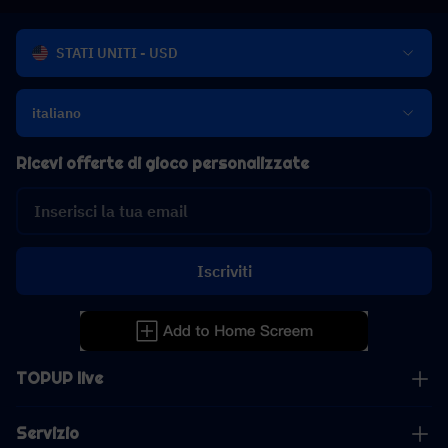
STATI UNITI - USD
italiano
Ricevi offerte di gioco personalizzate
Iscriviti
TOPUP live
Servizio