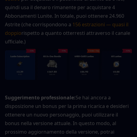
quindi usa il denaro rimanente per acquistare 4 
Abbonamenti Lunite. In totale, puoi ottenere 24.960 
Astrite (che corrispondono a 
156 estrazioni — quasi il 
doppio
rispetto a quanto otterresti attraverso il canale 
ufficiale.)
Suggerimento professionale:
Se hai ancora a 
disposizione un bonus per la prima ricarica e desideri 
ottenere un nuovo personaggio, puoi utilizzare il 
bonus nella versione attuale. In questo modo, al 
prossimo aggiornamento della versione, potrai 