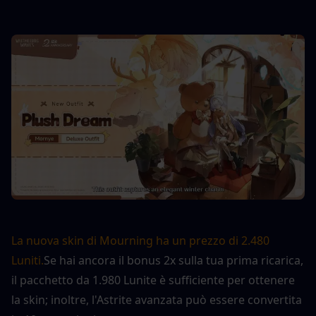
La nuova skin di Mourning ha un prezzo di 2.480 
Luniti.
Se hai ancora il bonus 2x sulla tua prima ricarica, 
il pacchetto da 1.980 Lunite è sufficiente per ottenere 
la skin; inoltre, l'Astrite avanzata può essere convertita 