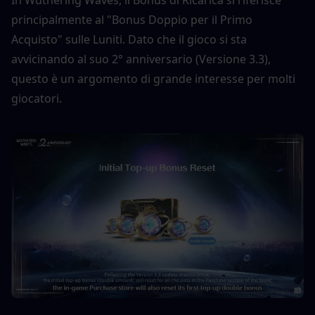
In Wuthering Waves, il Bonus di Ricarica si riferisce 
principalmente al "Bonus Doppio per il Primo 
Acquisto" sulle Luniti. Dato che il gioco si sta 
avvicinando al suo 2° anniversario (Versione 3.3), 
questo è un argomento di grande interesse per molti 
giocatori.