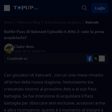
Login
Home
Notizie e Blog
Informazioni sul gioco
Valorale
Battle Pass di Valorant Episodio 6 Atto 2: vale la pena
acquistarlo?
Claire Voss
2026-04-17 10:31:36
Condividi su
Cari giocatori di Valorant , con un solo mese rimasto 
all'arrivo della nuova stagione, l'entusiasmo sta 
crescendo intorno al prossimo Atto e al suo Pass 
battaglia. Se hai intenzione di acquistare il Pass 
battaglia per sbloccare skin esclusive, accessori arma 
e altre ricompense, questo è il momento di iniziare a 