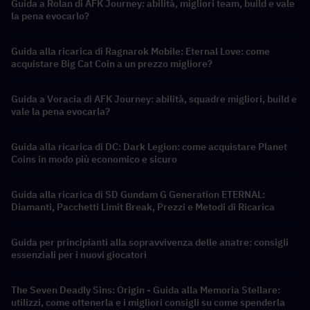
Guida a Rolan di AFK Journey: abilità, migliori team, build e vale
la pena evocarlo?
Guida alla ricarica di Ragnarok Mobile: Eternal Love: come
acquistare Big Cat Coin a un prezzo migliore?
Guida a Voracia di AFK Journey: abilità, squadre migliori, build e
vale la pena evocarla?
Guida alla ricarica di DC: Dark Legion: come acquistare Planet
Coins in modo più economico e sicuro
Guida alla ricarica di SD Gundam G Generation ETERNAL:
Diamanti, Pacchetti Limit Break, Prezzi e Metodi di Ricarica
Guida per principianti alla sopravvivenza delle anatre: consigli
essenziali per i nuovi giocatori
The Seven Deadly Sins: Origin - Guida alla Memoria Stellare:
utilizzi, come ottenerla e i migliori consigli su come spenderla