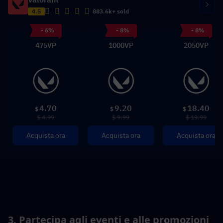
4.5
883.6k+ sold
- 6%
- 8%
- 8%
475VP
1000VP
2050VP
4.70
9.20
18.40
$
$
$
$ 4.99
$ 9.99
$ 19.99
Acquista ora
Acquista ora
Acquista ora
3. Partecipa agli eventi e alle promozioni 