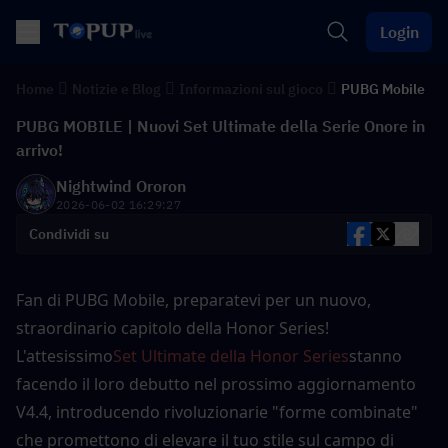
Login
Home
Notizie e Blog
Informazioni sul gioco
PUBG Mobile
PUBG MOBILE | Nuovi Set Ultimate della Serie Onore in
arrivo!
Nightwind Ororon
2026-06-02 16:29:27
Condividi su
Fan di PUBG Mobile, preparatevi per un nuovo, 
straordinario capitolo della Honor Series! 
L'attesissimo
Set Ultimate della Honor Series
stanno 
facendo il loro debutto nel prossimo aggiornamento 
V4.4, introducendo rivoluzionarie "forme combinate" 
che promettono di elevare il tuo stile sul campo di 