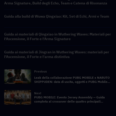
Arma Signature, Build degli Echo, Team e Catena di Risonanza
Guida alla build di Wuwa Qingxiao: Kit, Set di Echi, Armi e Team
Guida ai materiali di Qingxiao in Wuthering Waves: Materiali per
l'Ascensione, il Forte e l'Arma Signature
Guida ai materiali di Jingran in Wuthering Waves: materiali per
l'Ascensione, il Forte e l'arma distintiva
Previous
Leak della collaborazione PUBG MOBILE x NARUTO
SHIPPUDEN: data di uscita, oggetti e PUBG Mobile
UC a prezzi scontati
Next
PUBG MOBILE: Evento Jersey Assembly — Guida
completa al crossover delle quattro principali
squadre nazionali di calcio