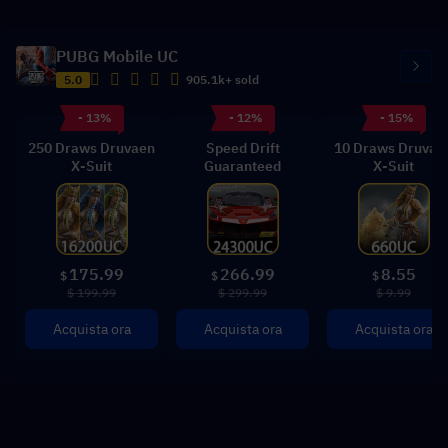
PUBG Mobile UC
5.0
905.1k+ sold
- 13%
- 12%
- 15%
250 Draws Druvaen
Speed Drift
10 Draws Druvae
X-Suit
Guaranteed
X-Suit
175.99
266.99
8.55
$
$
$
$ 199.99
$ 299.99
$ 9.99
Acquista ora
Acquista ora
Acquista ora