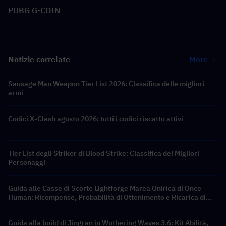
PUBG G-COIN
Notizie correlate
More
Sausage Man Weapon Tier List 2026: Classifica delle migliori
armi
Codici X-Clash agosto 2026: tutti i codici riscatto attivi
Tier List degli Striker di Blood Strike: Classifica dei Migliori
Personaggi
Guida alle Casse di Scorte Lightforge Marea Onirica di Once
Human: Ricompense, Probabilità di Ottenimento e Ricarica di
Crystgin più Economica
Guida alla build di Jingran in Wuthering Waves 3.6: Kit Abilità,