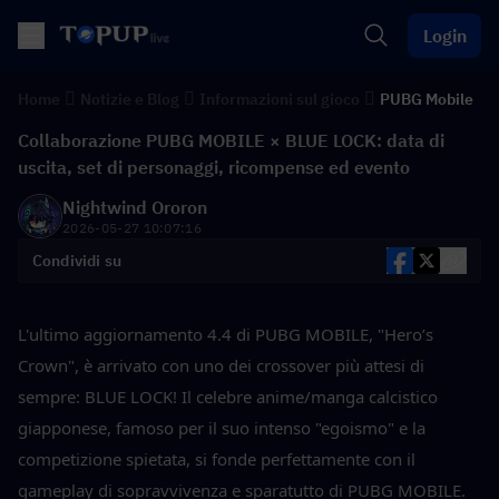
Login
Home
Notizie e Blog
Informazioni sul gioco
PUBG Mobile
Collaborazione PUBG MOBILE × BLUE LOCK: data di
uscita, set di personaggi, ricompense ed evento
Nightwind Ororon
2026-05-27 10:07:16
Condividi su
L'ultimo aggiornamento 4.4 di PUBG MOBILE, "Hero’s 
Crown", è arrivato con uno dei crossover più attesi di 
sempre: BLUE LOCK! Il celebre anime/manga calcistico 
giapponese, famoso per il suo intenso "egoismo" e la 
competizione spietata, si fonde perfettamente con il 
gameplay di sopravvivenza e sparatutto di PUBG MOBILE.