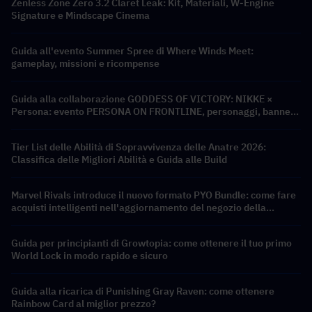
Zenless Zone Zero 3.2 Claret Leak: Kit, Materiali, W-Engine
Signature e Mindscape Cinema
Guida all'evento Summer Spree di Where Winds Meet:
gameplay, missioni e ricompense
Guida alla collaborazione GODDESS OF VICTORY: NIKKE ×
Persona: evento PERSONA ON FRONTLINE, personaggi, banner
e ricompense
Tier List delle Abilità di Sopravvivenza delle Anatre 2026:
Classifica delle Migliori Abilità e Guida alle Build
Marvel Rivals introduce il nuovo formato PYO Bundle: come fare
acquisti intelligenti nell'aggiornamento del negozio della
Stagione 9.5
Guida per principianti di Growtopia: come ottenere il tuo primo
World Lock in modo rapido e sicuro
Guida alla ricarica di Punishing Gray Raven: come ottenere
Rainbow Card al miglior prezzo?