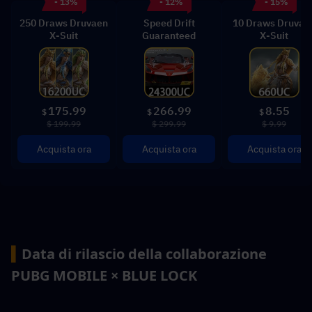
- 13%
- 12%
- 15%
250 Draws Druvaen
Speed Drift
10 Draws Druvae
X-Suit
Guaranteed
X-Suit
175.99
266.99
8.55
$
$
$
$ 199.99
$ 299.99
$ 9.99
Acquista ora
Acquista ora
Acquista ora
▍
Data di rilascio della collaborazione 
PUBG MOBILE × BLUE LOCK