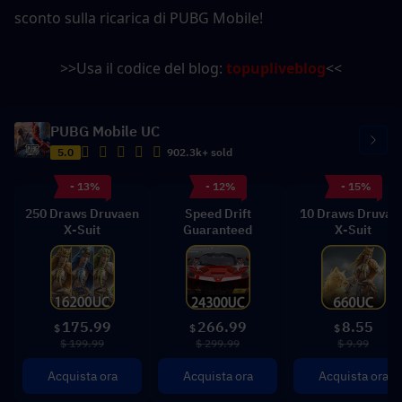
sconto sulla ricarica di PUBG Mobile!
>>Usa il codice del blog: 
topupliveblog
<<
PUBG Mobile UC
5.0
902.3k+ sold
- 13%
- 12%
- 15%
250 Draws Druvaen
Speed Drift
10 Draws Druvae
X-Suit
Guaranteed
X-Suit
175.99
266.99
8.55
$
$
$
$ 199.99
$ 299.99
$ 9.99
Acquista ora
Acquista ora
Acquista ora