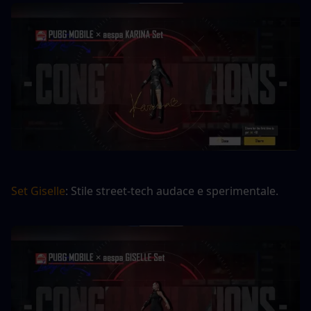
Set Giselle
: Stile street-tech audace e sperimentale.