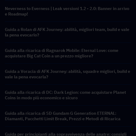
Neverness to Everness | Leak versioni 1.2 - 2.0: Banner in arrivo
e Roadmap!
Guida a Rolan di AFK Journey: abilità, migliori team, build e vale
la pena evocarlo?
Guida alla ricarica di Ragnarok Mobile: Eternal Love: come
acquistare Big Cat Coin a un prezzo migliore?
Guida a Voracia di AFK Journey: abilità, squadre migliori, build e
vale la pena evocarla?
Guida alla ricarica di DC: Dark Legion: come acquistare Planet
Coins in modo più economico e sicuro
Guida alla ricarica di SD Gundam G Generation ETERNAL:
Diamanti, Pacchetti Limit Break, Prezzi e Metodi di Ricarica
Guida per principianti alla sopravvivenza delle anatre: consigli