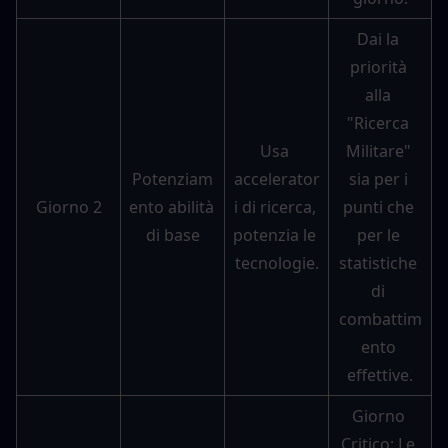
Dai la 
priorità 
alla 
"Ricerca 
Usa 
Militare" 
Potenziam
accelerator
sia per i 
Giorno 2
ento abilità 
i di ricerca, 
punti che 
di base
potenzia le 
per le 
tecnologie.
statistiche 
di 
combattim
ento 
effettive.
Giorno 
Critico: Le 