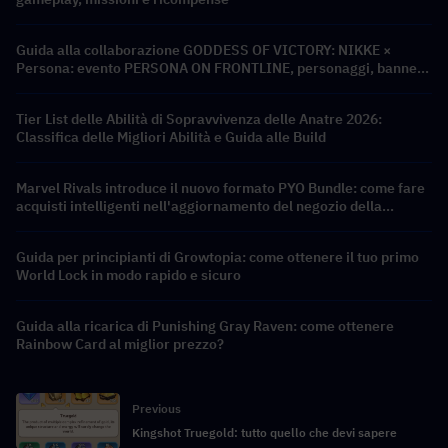
Guida alla collaborazione GODDESS OF VICTORY: NIKKE ×
Persona: evento PERSONA ON FRONTLINE, personaggi, banner
e ricompense
Tier List delle Abilità di Sopravvivenza delle Anatre 2026:
Classifica delle Migliori Abilità e Guida alle Build
Marvel Rivals introduce il nuovo formato PYO Bundle: come fare
acquisti intelligenti nell'aggiornamento del negozio della
Stagione 9.5
Guida per principianti di Growtopia: come ottenere il tuo primo
World Lock in modo rapido e sicuro
Guida alla ricarica di Punishing Gray Raven: come ottenere
Rainbow Card al miglior prezzo?
Previous
Kingshot Truegold: tutto quello che devi sapere