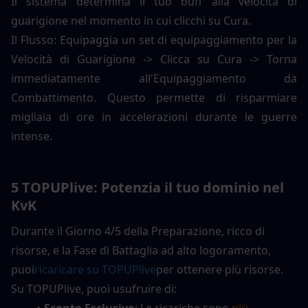
Il sistema determina il tuo buff alla velocità di 
guarigione nel momento in cui clicchi su Cura.
Il Flusso: Equipaggia un set di equipaggiamento per la 
Velocità di Guarigione -> Clicca su Cura -> Torna 
immediatamente all'Equipaggiamento da 
Combattimento. Questo permette di risparmiare 
migliaia di ore in accelerazioni durante le guerre 
intense.
5 TOPUPlive: Potenzia il tuo dominio nel 
KvK
Durante il Giorno 4/5 della Preparazione, ricco di 
risorse, e la Fase di Battaglia ad alto logoramento, 
puoi
ricaricare su TOPUPlive
per ottenere più risorse. 
Su TOPUPlive, puoi usufruire di:
Sconto Esclusivo
: Le ricariche sono 
più 