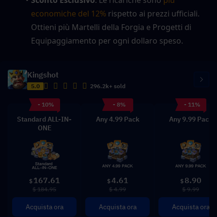
economiche del 12%
 rispetto ai prezzi ufficiali. 
Ottieni più Martelli della Forgia e Progetti di 
Equipaggiamento per ogni dollaro speso.
Kingshot
5.0
296.2k+ sold
- 10%
- 8%
- 11%
Standard ALL-IN-
Any 4.99 Pack
Any 9.99 Pack
ONE
167.61
4.61
8.90
$
$
$
$ 184.95
$ 4.99
$ 9.99
Acquista ora
Acquista ora
Acquista ora