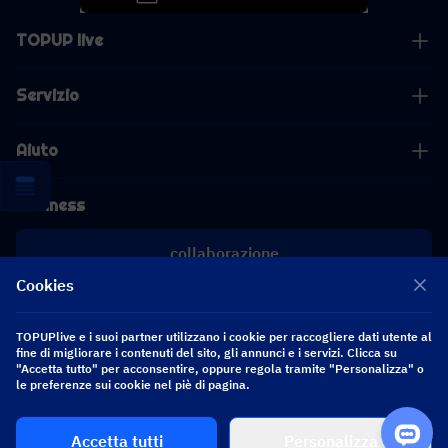
TOPUP live
Servizio
Aiuto
Business
collaborazione
Cookies
[email protected]
[email protected]
TOPUPlive e i suoi partner utilizzano i cookie per raccogliere dati utente al
fine di migliorare i contenuti del sito, gli annunci e i servizi. Clicca su
"Accetta tutto" per acconsentire, oppure regola tramite "Personalizza" o
le preferenze sui cookie nel piè di pagina.
Seguici
Accetta tutti
Personalizza