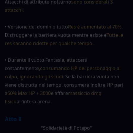
Attacchi di attributo notturno
sono considerati 3 
attacchi
.
• Versione del dominio tutto
Res è aumentato al 70%
. 
Distruggere la barriera vuota mentre esiste e
Tutte le 
res saranno ridotte per qualche tempo.
• Durante il vuoto Fantasia, attaccerà 
costantemente,
consumando HP del personaggio al 
colpo, ignorando gli scudi
. Se la barriera vuota non 
viene distrutta nel tempo, consumerà inoltre HP pari 
a
60% Max HP + 3000
e affare
massiccio dmg 
fisico
all'intera arena.
Atto 8
"Solidarietà di Potapo"