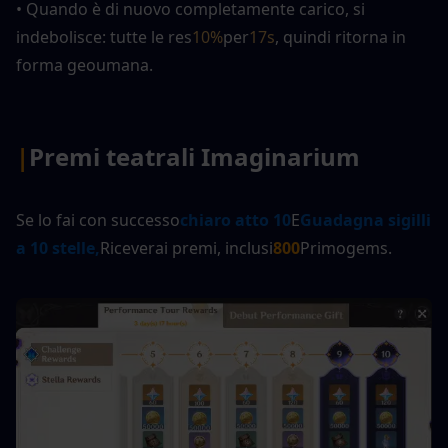
• Quando è di nuovo completamente carico, si 
indebolisce: tutte le res
10%
per
17s
, quindi ritorna in 
forma geoumana.
|
Premi teatrali Imaginarium
Se lo fai con successo
chiaro atto 10
E
Guadagna sigilli 
a 10 stelle,
Riceverai premi, inclusi
800
Primogems.