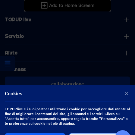
TOPUP live
Servizio
Aiuto
Business
collaborazione
Cookies
[email protected]
[email protected]
TOPUPlive e i suoi partner utilizzano i cookie per raccogliere dati utente al
fine di migliorare i contenuti del sito, gli annunci e i servizi. Clicca su
"Accetta tutto" per acconsentire, oppure regola tramite "Personalizza" o
Seguici
le preferenze sui cookie nel piè di pagina.