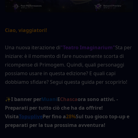
Ciao, viaggiatori!
Una nuova iterazione di
"Teatro Imaginarium"
Sta per 
iniziare: è il momento di fare nuovamente scorta di 
ricompense di Primogem. Quindi, quali personaggi 
possiamo usare in questa edizione? E quali capi 
dobbiamo sfidare? Segui questa guida per scoprirlo!
✨
I banner per
Muani
E
Chasca
ora sono attivi. - 
Preparati per tutto ciò che ha da offrire! 
Visita
Topuplive
Per fino a
28%
Sul tuo gioco top-up e 
preparati per la tua prossima avventura!