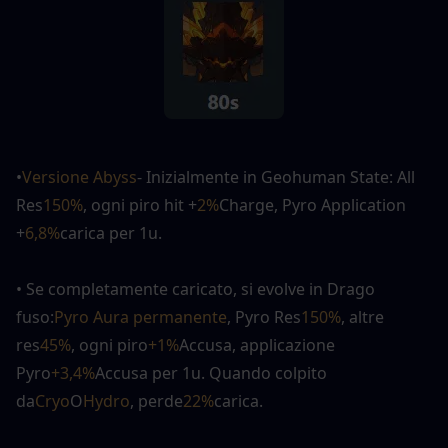
•
Versione Abyss
- Inizialmente in Geohuman State: All 
Res
150%
, ogni piro hit +
2%
Charge, Pyro Application 
+
6,8%
carica per 1u.
• Se completamente caricato, si evolve in Drago 
fuso:
Pyro Aura permanente
, Pyro Res
150%
, altre 
res
45%
, ogni piro
+1%
Accusa, applicazione 
Pyro
+3,4%
Accusa per
1u. Quando colpito 
da
Cryo
O
Hydro
, perde
22%
carica.