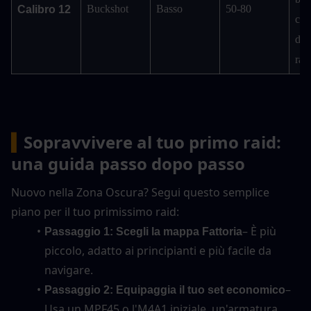
Buckshot
Basso
50-80
Calibro 12
cora
dist
rav
▍
Sopravvivere al tuo primo raid: 
una guida passo dopo passo
Nuovo nella Zona Oscura? Segui questo semplice 
piano per il tuo primissimo raid:
– È più 
Passaggio 1: Scegli la mappa Fattoria
piccolo, adatto ai principianti e più facile da 
navigare.
– 
Passaggio 2: Equipaggia il tuo set economico
Usa un MPF45 o l'M4A1 iniziale, un'armatura 