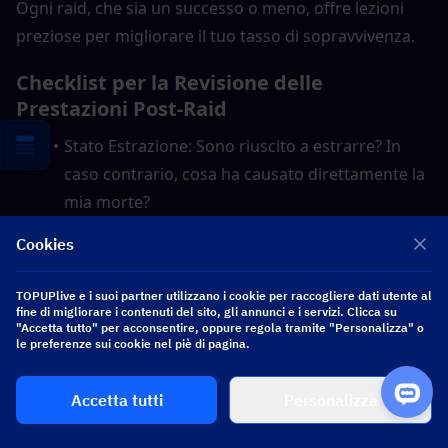
Ogni raid, che sia un successo o meno, offre lezioni 
preziose per migliorare il tuo tasso di sopravvivenza.
Checklist per la Revisione delle 
Prestazioni Post-Raid
Stato Estrazione: Sono riuscito a estrarre? In 
caso contrario, cosa ha causato direttamente la 
mia morte?
Obiettivo Raggiunto?: Ho completato il mio 
Cookies
obiettivo primario?
Analisi del Bottino: Cosa ho acquisito rispetto a 
TOPUPlive e i suoi partner utilizzano i cookie per raccogliere dati utente al
cosa ho rischiato?
fine di migliorare i contenuti del sito, gli annunci e i servizi. Clicca su
"Accetta tutto" per acconsentire, oppure regola tramite "Personalizza" o
Revisione Tattica: Dove ho commesso errori 
le preferenze sui cookie nel piè di pagina.
(movimento, posizionamento in combattimento, 
segnali audio)?
Accetta tutti
Personalizza
Analisi del Nemico: Che equipaggiamento aveva 