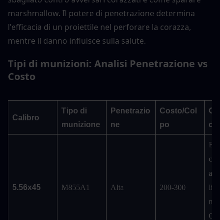
marshmallow. Il potere di penetrazione determina 
l'efficacia di un proiettile nel perforare la corazza, 
mentre il danno influisce sulla salute.
Tipi di munizioni: Analisi Penetrazione vs 
Costo
Tipo di 
Penetrazio
Costo/Col
Ca
Calibro
munizione
ne
po
d'
Eff
cont
arm
5.56x45
M855A1
Alta
200-300
live
med
Ott