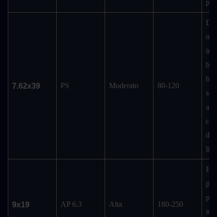
pen
Dis
mun
iniz
buo
bers
PS
Moderato
80-120
7.62x39
sen
arm
con
di b
live
Buo
pen
per 
AP 6.3
Alta
180-250
9x19
idea