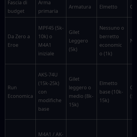
Fascia di 
Arma 
Armatura
Elmetto
Cuf
budget
primaria
MPF45 (5k-
Nessuno o 
Gilet 
Da Zero a 
10k) o 
berretto 
Leggero 
Ne
Eroe
M4A1 
economic
(5k)
iniziale
o (1k)
AKS-74U 
Gilet 
(15k-25k) 
Elmetto 
Run 
leggero o 
Cuf
con 
base (10k-
Economica
medio (8k-
(5k
modifiche 
15k)
15k)
base
M4A1 / AK-