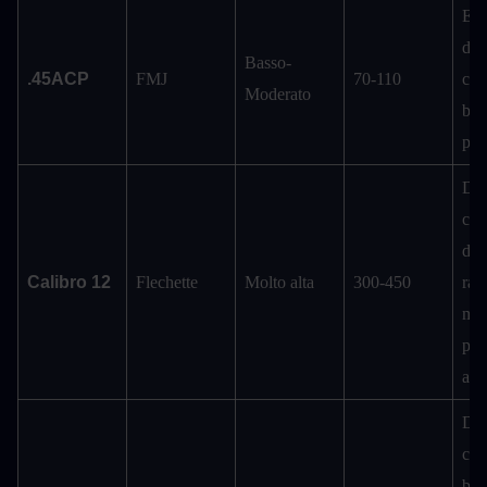
Ele
dan
Basso-
.45ACP
FMJ
70-110
carn
Moderato
ber
prot
Dis
cor
dist
Calibro 12
Flechette
Molto alta
300-450
ravv
ma 
poc
all
Dev
cont
ber