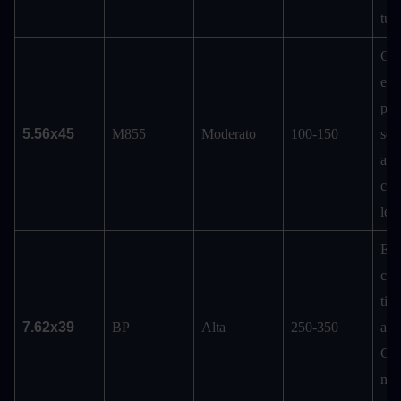
tutt
Opz
eco
per
5.56x45
M855
Moderato
100-150
sen
arm
con
leg
Ecc
cont
tipi 
7.62x39
BP
Alta
250-350
arm
Cos
ne v