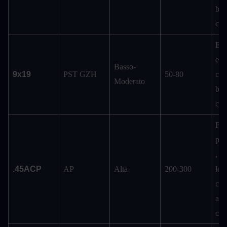
bers
cor
Eco
effi
Basso-
9x19
PST GZH
50-80
cont
Moderato
ber
cor
Fort
pen
, ot
.45ACP
AP
Alta
200-300
le p
cont
avve
cor