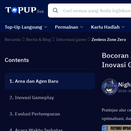
Top-Up Langsung
Permainan
Kartu Hadiah
Beranda
Berita & Blog
Informasi game
Zenless Zone Zero
Bocoran 
Contents
Inovasi 
1. Area dan Agen Baru
Nigh
2026-0
2. Inovasi Gameplay
Pratinjau alur 
3. Evolusi Pertempuran
optimalisasi, d
4. Acara Waktu Terbatas