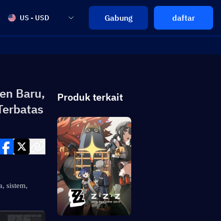
Gabung
daftar
US - USD
en Baru,
Produk terkait
Terbatas
 sistem, 