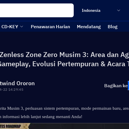
Indonesia
CD-KEY
Penawaran Harian
Mendatang
Blog
Zenless Zone Zero Musim 3: Area dan Ag
Gameplay, Evolusi Pertempuran & Acara 
twind Ororon
Bagikan ke
4-22 14:29:45
cerita Musim 3, perluasan sistem pertempuran, mode permainan baru, area,
an informasi lebih lanjut sedang menanti Anda!