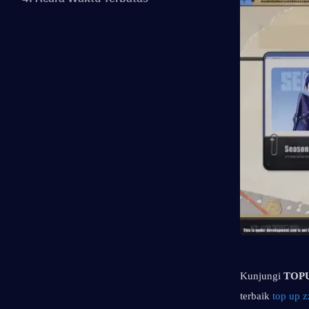
Kunjungi 
TOPU
terbaik 
top up z