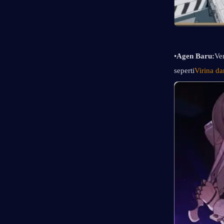
•
Agen Baru:
Ve
seperti
Virina d