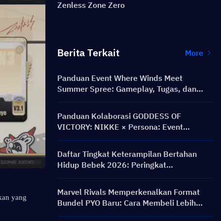
Zenless Zone Zero
Berita Terkait
More
Panduan Event Where Winds Meet
Summer Spree: Gameplay, Tugas, dan
Hadiah
Panduan Kolaborasi GODDESS OF
VICTORY: NIKKE × Persona: Event
PERSONA ON FRONTLINE, Karakter,
Banner & Hadiah
Daftar Tingkat Keterampilan Bertahan
Hidup Bebek 2026: Peringkat
Keterampilan Terbaik dan Panduan Build
Marvel Rivals Memperkenalkan Format
kan yang 
Bundel PYO Baru: Cara Membeli Lebih
Cerdas di Pembaruan Toko Musim 9.5