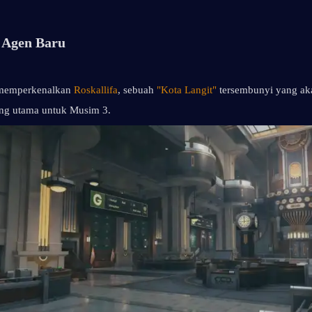
n Agen Baru
memperkenalkan 
Roskallifa
, sebuah 
"Kota Langit"
 tersembunyi yang aka
ng utama untuk Musim 3.