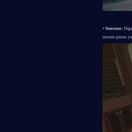
• 
Suasana: 
Diga
musim panas ya