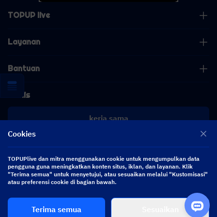
TOPUP live
Layanan
Bantuan
Bisnis
kerja sama
Cookies
[email protected]
[email protected]
TOPUPlive dan mitra menggunakan cookie untuk mengumpulkan data
pengguna guna meningkatkan konten situs, iklan, dan layanan. Klik
"Terima semua" untuk menyetujui, atau sesuaikan melalui "Kustomisasi"
Ikuti kami
atau preferensi cookie di bagian bawah.
Terima semua
Sesuaikan
Copyright 2026 SEA WHALE TECHNOLOGY PTE.LTD. All Rights Reserved.