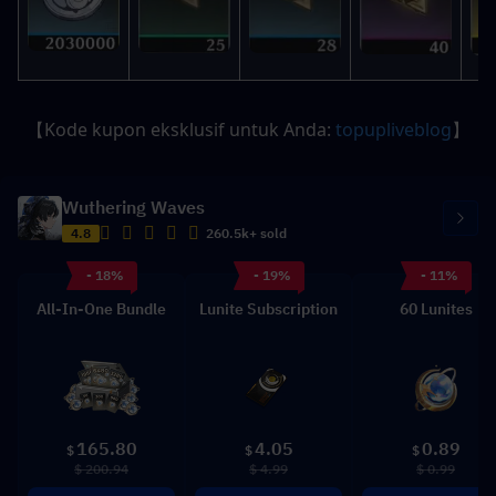
【Kode kupon eksklusif untuk Anda: 
topupliveblog
】
Wuthering Waves
4.8
260.5k+ sold
- 18%
- 19%
- 11%
All-In-One Bundle
Lunite Subscription
60 Lunites
165.80
4.05
0.89
$
$
$
$ 200.94
$ 4.99
$ 0.99