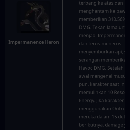
terbang ke atas dan 
menghantam ke bawah,
memberikan 310.56% H
DMG. Tekan lama untuk
menjadi Impermanence
Impermanence Heron
dan terus-menerus 
menyemburkan api, set
serangan memberikan 
Havoc DMG. Setelah se
awal mengenai musuh 
pun, karakter saat ini 
memulihkan 10 Resona
Energy. Jika karakter saa
menggunakan Outro Ski
mereka dalam 15 detik 
berikutnya, damage ya