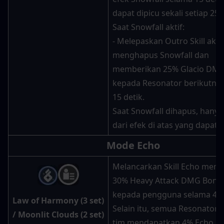
dapat dipicu sekali setiap 25 d
Saat Snowfall aktif:
- Melepaskan Outro Skill akan
menghapus Snowfall dan 
memberikan 25% Glacio DMG
kepada Resonator berikutnya
15 detik.
Saat Snowfall dihapus, hanya 
dari efek di atas yang dapat d
Mode Echo
Melancarkan Skill Echo memb
30% Heavy Attack DMG Bonus
kepada pengguna selama 4 de
Law of Harmony (3 set
) 
Selain itu, semua Resonator 
/ 
Moonlit Clouds (2 set
)
tim mendapatkan 4% Echo Ski