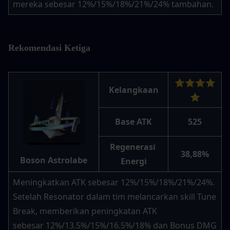
mereka sebesar 12%/15%/18%/21%/24% tambahan.
Rekomendasi Ketiga
⭐⭐⭐⭐
Kelangkaan
⭐
Base ATK
525
Regenerasi 
38,88%
Boson Astrolabe
Energi
Meningkatkan ATK sebesar 12%/15%/18%/21%/24%. 
Setelah Resonator dalam tim melancarkan skill Tune 
Break, memberikan peningkatan ATK 
sebesar 12%/13.5%/15%/16.5%/18% dan Bonus DMG 