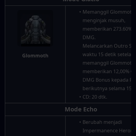
Memanggil Glommoth 
menginjak musuh, 
memberikan 273.60% Gl
DMG.
Melancarkan Outro Skil
waktu 15 detik setelah 
Glommoth
memanggil Glommoth 
memberikan 12,00% Gla
DMG Bonus kepada Res
berikutnya selama 15 d
CD: 20 dtk.
Mode Echo
Berubah menjadi 
Impermanence Heron u