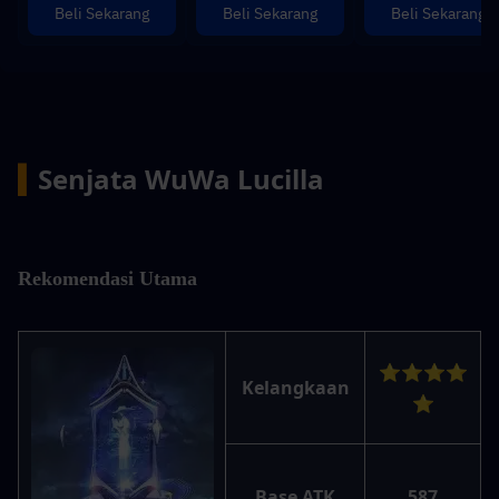
Beli Sekarang
Beli Sekarang
Beli Sekarang
▍
Senjata WuWa Lucilla
Rekomendasi Utama
⭐⭐⭐⭐
Kelangkaan
⭐
Base ATK
587