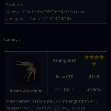
Basic Attack 
sebesar 12%/13.5%/15%/16.5%/18% kepada 
pengguna selama 14/14/14/14/14 d.
Lainnya
⭐⭐⭐⭐
Kelangkaan
⭐
Base ATK
412.5
Crit. DMG
40.50%
Boson Astrolabe
Melancarkan Resonance Skill meningkatkan ATK 
sebesar 9%/13.9%/18.9%/23.8%/28.8% dan 