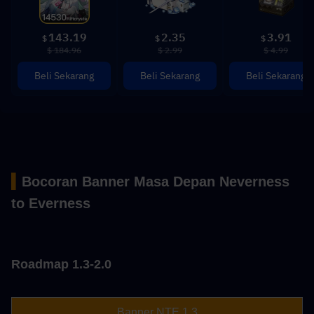
143.19
2.35
3.91
$
$
$
$ 184.96
$ 2.99
$ 4.99
Beli Sekarang
Beli Sekarang
Beli Sekarang
▍
Bocoran Banner Masa Depan Neverness 
to Everness
Roadmap 1.3-2.0
Banner NTE 1.3