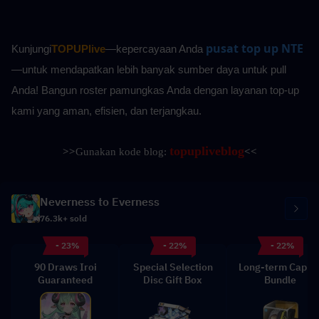
pusat top up NTE
Kunjungi
TOPUPlive
—kepercayaan Anda
—untuk mendapatkan lebih banyak sumber daya untuk pull 
Anda! Bangun roster pamungkas Anda dengan layanan top-up 
kami yang aman, efisien, dan terjangkau.
topupliveblog
>>
Gunakan kode blog: 
<<
Neverness to Everness
76.3k+ sold
- 23%
- 22%
- 22%
90 Draws Iroi
Special Selection
Long-term Capita
Guaranteed
Disc Gift Box
Bundle