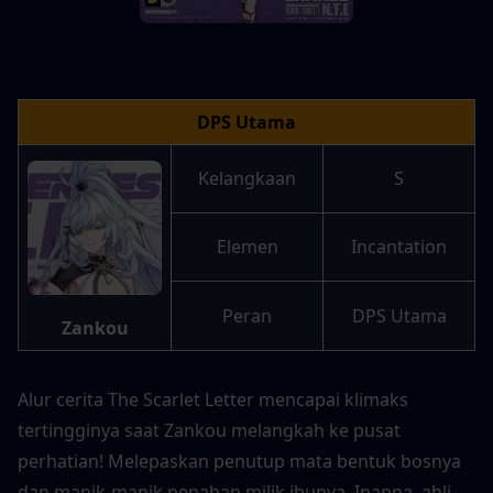
DPS Utama
Kelangkaan
S
Elemen
Incantation
Peran
DPS Utama
Zankou
Alur cerita The Scarlet Letter mencapai klimaks 
tertingginya saat Zankou melangkah ke pusat 
perhatian! Melepaskan penutup mata bentuk bosnya 
dan manik-manik penahan milik ibunya, Inanna, ahli 