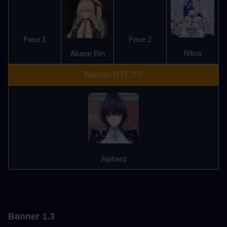
Fase 1
Fase 2
Nitsa
Akane Rin
Banner NTE 2.0
Alphard
Banner 1.3