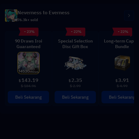
Neverness to Everness
76.3k+ sold
- 23%
- 22%
- 22%
90 Draws Iroi
Special Selection
Long-term Capita
Guaranteed
Disc Gift Box
Bundle
143.19
2.35
3.91
$
$
$
$ 184.96
$ 2.99
$ 4.99
Beli Sekarang
Beli Sekarang
Beli Sekarang