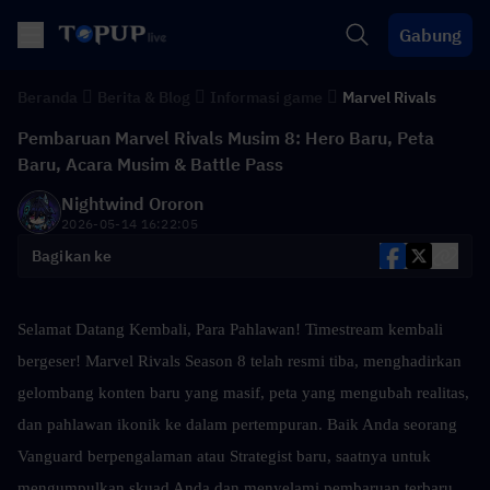
Gabung
Beranda
Berita & Blog
Informasi game
Marvel Rivals
Pembaruan Marvel Rivals Musim 8: Hero Baru, Peta
Baru, Acara Musim & Battle Pass
Nightwind Ororon
2026-05-14 16:22:05
Bagikan ke
Selamat Datang Kembali, Para Pahlawan! Timestream kembali 
bergeser! Marvel Rivals Season 8 telah resmi tiba, menghadirkan 
gelombang konten baru yang masif, peta yang mengubah realitas, 
dan pahlawan ikonik ke dalam pertempuran. Baik Anda seorang 
Vanguard berpengalaman atau Strategist baru, saatnya untuk 
mengumpulkan skuad Anda dan menyelami pembaruan terbaru. 