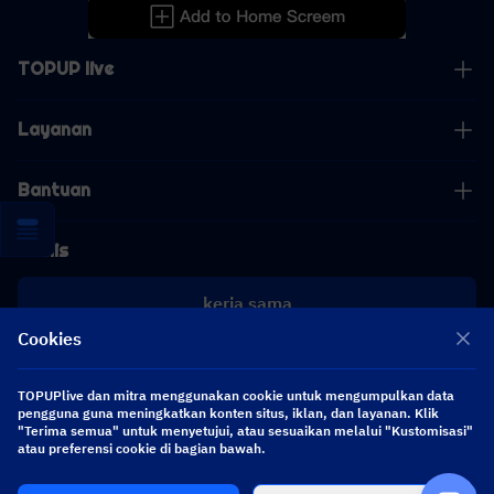
TOPUP live
Layanan
Bantuan
Bisnis
kerja sama
Cookies
[email protected]
[email protected]
TOPUPlive dan mitra menggunakan cookie untuk mengumpulkan data
pengguna guna meningkatkan konten situs, iklan, dan layanan. Klik
"Terima semua" untuk menyetujui, atau sesuaikan melalui "Kustomisasi"
Ikuti kami
atau preferensi cookie di bagian bawah.