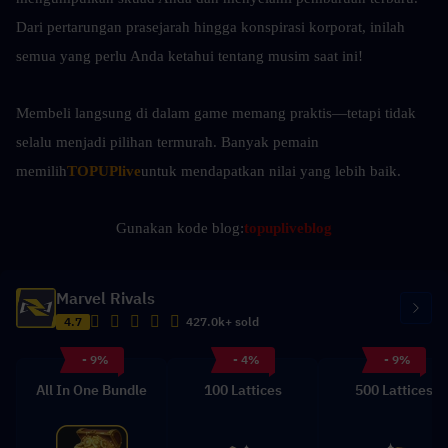
Dari pertarungan prasejarah hingga konspirasi korporat, inilah 
semua yang perlu Anda ketahui tentang musim saat ini!
Membeli langsung di dalam game memang praktis—tetapi tidak 
selalu menjadi pilihan termurah. Banyak pemain 
memilih
TOPUPlive
untuk mendapatkan nilai yang lebih baik.
Gunakan kode blog:
topupliveblog
Marvel Rivals
4.7
427.0k+ sold
- 9%
- 4%
- 9%
All In One Bundle
100 Lattices
500 Lattices