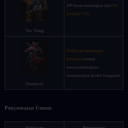
HP Dasar meningkat dari
700 
menjadi 750
.
The Thing
Sedikit pengurangan 
kerusakan
untuk 
menyeimbangkan 
dominasinya di slot Vanguard.
Deadpool
Penyesuaian Umum
Pahlawan
Penyesuaian