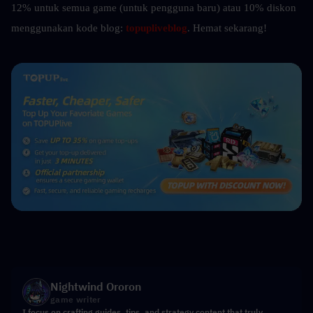
12% untuk semua game (untuk pengguna baru) atau 10%
diskon 
menggunakan kode blog: 
topupliveblog
. Hemat sekarang! 
Nightwind Ororon
game writer
I focus on crafting guides, tips, and strategy content that truly