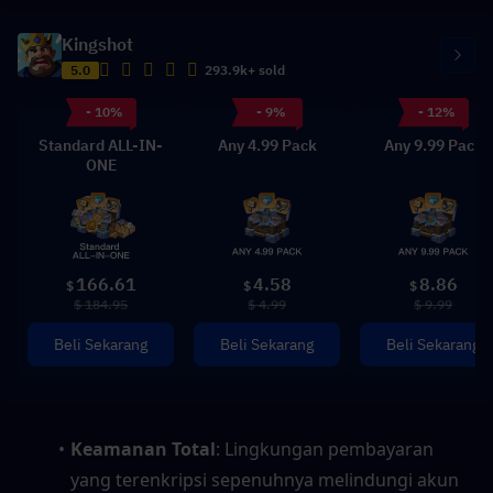
Kingshot
5.0
293.9k+ sold
- 10%
- 9%
- 12%
Standard ALL-IN-
Any 4.99 Pack
Any 9.99 Pack
ONE
166.61
4.58
8.86
$
$
$
$ 184.95
$ 4.99
$ 9.99
Beli Sekarang
Beli Sekarang
Beli Sekarang
Keamanan Total
: Lingkungan pembayaran 
yang terenkripsi sepenuhnya melindungi akun 