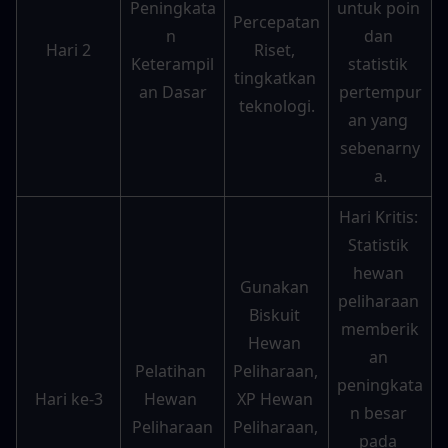
Peningkata
untuk poin 
Percepatan 
n 
dan 
Hari 2
Riset, 
Keterampil
statistik 
tingkatkan 
an Dasar
pertempur
teknologi.
an yang 
sebenarny
a.
Hari Kritis: 
Statistik 
hewan 
Gunakan 
peliharaan 
Biskuit 
memberik
Hewan 
an 
Pelatihan 
Peliharaan, 
peningkata
Hari ke-3
Hewan 
XP Hewan 
n besar 
Peliharaan
Peliharaan, 
pada 