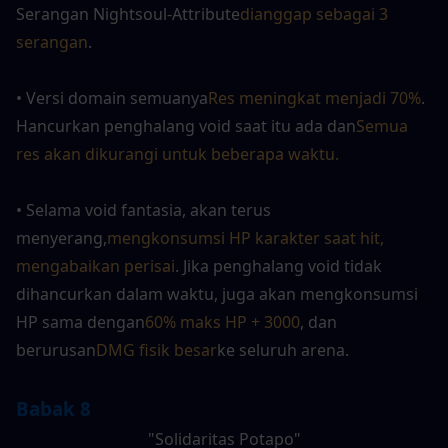
Serangan Nightsoul-Attribute
dianggap sebagai 3 
serangan
.
• Versi domain semuanya
Res meningkat menjadi 70%
. 
Hancurkan penghalang void saat itu ada dan
Semua 
res akan dikurangi untuk beberapa waktu.
• Selama void fantasia, akan terus 
menyerang,
mengkonsumsi HP karakter saat hit, 
mengabaikan perisai
. Jika penghalang void tidak 
dihancurkan dalam waktu, juga akan mengkonsumsi 
HP sama dengan
60% maks HP + 3000
, dan 
berurusan
DMG fisik besar
ke seluruh arena.
Babak 8
"Solidaritas Potapo"