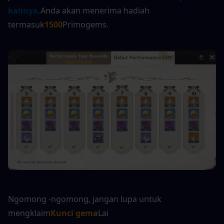
kalinya,
Anda akan menerima hadiah 
termasuk
1500
Primogems.
Ngomong -ngomong, jangan lupa untuk 
mengklaim
Kunci gema
Lai