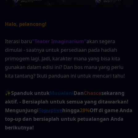
Halo, pelancong!
Iterasi baru
"Teater Imaginarium"
akan segera 
dimulai - saatnya untuk persediaan pada hadiah 
primogem lagi. Jadi, karakter mana yang bisa kita 
gunakan dalam edisi ini? Dan bos mana yang perlu 
kita tantang? Ikuti panduan ini untuk mencari tahu!
✨
Spanduk untuk
Muualani
Dan
Chasca
sekarang 
aktif. - Bersiaplah untuk semua yang ditawarkan! 
Mengunjungi
Topuplive
hingga
28%
Off di game Anda 
top-up dan bersiaplah untuk petualangan Anda 
berikutnya!