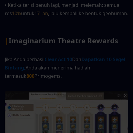
• Ketika terisi penuh lagi, menjadi melemah: semua 
res
10%
untuk
17 -an
, lalu kembali ke bentuk geohuman.
|
Imaginarium Theatre Rewards
Jika Anda berhasil
Clear Act 10
Dan
Dapatkan 10 Segel 
Bintang,
Anda akan menerima hadiah 
termasuk
800
Primogems.