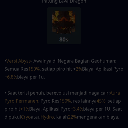
Patung Lava Dragon
•
Versi Abyss
- Awalnya di Negara Bagian Geohuman: 
Semua Res
150%
, setiap piro hit +
2%
Biaya, Aplikasi Pyro 
+
6,8%
biaya per 1u.
• Saat terisi penuh, berevolusi menjadi naga cair:
Aura 
Pyro Permanen
, Pyro Res
150%
, res lainnya
45%
, setiap 
piro hit
+1%
Biaya, Aplikasi Pyro
+3,4%
biaya per
1U. Saat 
dipukul
Cryo
atau
Hydro
, kalah
22%
mengenakan biaya.