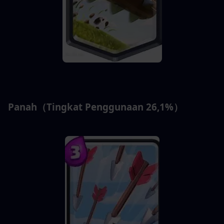
Panah（Tingkat Penggunaan 26,1%）