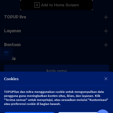
TOPUP live
Layanan
Bantuan
Bisnis
kerja sama
Cookies
[email protected]
[email protected]
TOPUPlive dan mitra menggunakan cookie untuk mengumpulkan data
pengguna guna meningkatkan konten situs, iklan, dan layanan. Klik
"Terima semua" untuk menyetujui, atau sesuaikan melalui "Kustomisasi"
Ikuti kami
atau preferensi cookie di bagian bawah.