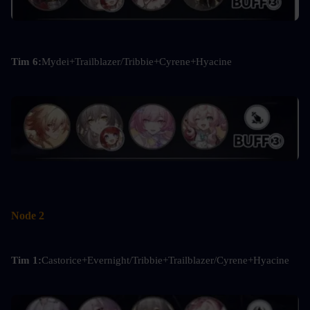
Tim 6:
Mydei+Trailblazer/Tribbie+Cyrene+Hyacine
Node 2
Tim 1:
Castorice+Evernight/Tribbie+Trailblazer/Cyrene+Hyacine