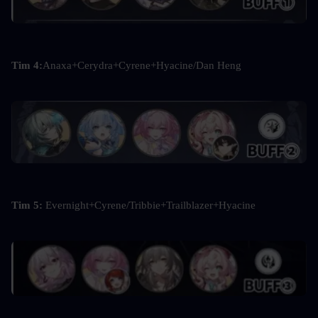
Tim 4:
Anaxa+Cerydra+Cyrene+Hyacine/Dan Heng
Tim 5: 
Evernight+Cyrene/Tribbie+Trailblazer+Hyacine