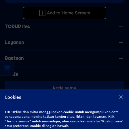
TOPUP live
Layanan
Bantuan
Bisnis
kerja sama
Cookies
[email protected]
[email protected]
TOPUPlive dan mitra menggunakan cookie untuk mengumpulkan data
pengguna guna meningkatkan konten situs, iklan, dan layanan. Klik
"Terima semua" untuk menyetujui, atau sesuaikan melalui "Kustomisasi"
Ikuti kami
atau preferensi cookie di bagian bawah.