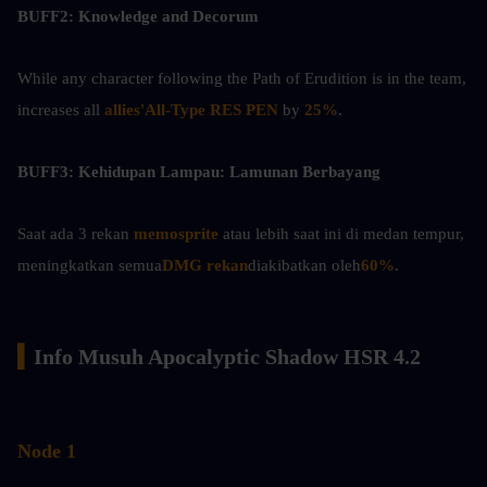
BUFF2: Knowledge and Decorum
While any character following the Path of Erudition is in the team, 
increases all 
allies'All-Type RES PEN
 by 
25%
.
BUFF3: Kehidupan Lampau: Lamunan Berbayang
Saat ada 3 rekan
 memosprite 
atau lebih saat ini di medan tempur, 
meningkatkan semua
DMG rekan
diakibatkan oleh
60%
.
▍
Info Musuh Apocalyptic Shadow HSR 4.2
Node 1