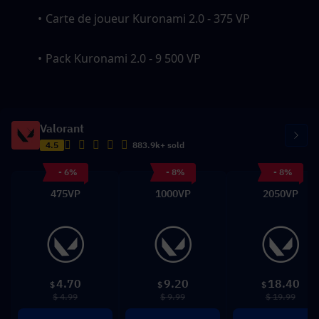
Carte de joueur Kuronami 2.0 - 375 VP
Pack Kuronami 2.0 - 9 500 VP
Valorant
4.5
883.9k+ sold
- 6%
- 8%
- 8%
475VP
1000VP
2050VP
4.70
9.20
18.40
$
$
$
$ 4.99
$ 9.99
$ 19.99