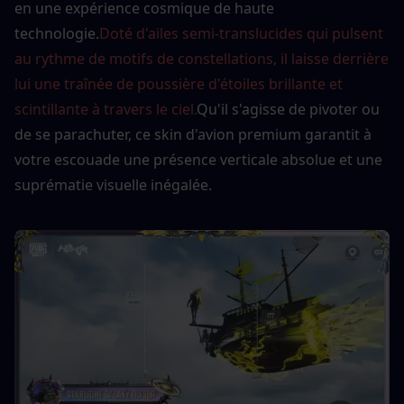
en une expérience cosmique de haute 
technologie.
Doté d'ailes semi-translucides qui pulsent 
au rythme de motifs de constellations, il laisse derrière 
lui une traînée de poussière d'étoiles brillante et 
scintillante à travers le ciel.
Qu'il s'agisse de pivoter ou 
de se parachuter, ce skin d'avion premium garantit à 
votre escouade une présence verticale absolue et une 
suprématie visuelle inégalée.