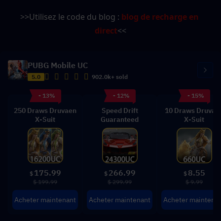
>>Utilisez le code du blog : 
blog de recharge en 
direct
<<
PUBG Mobile UC
5.0
902.0k+ sold
- 13%
- 12%
- 15%
250 Draws Druvaen
Speed Drift
10 Draws Druvae
X-Suit
Guaranteed
X-Suit
175.99
266.99
8.55
$
$
$
$ 199.99
$ 299.99
$ 9.99
Acheter maintenant
Acheter maintenant
Acheter maintena