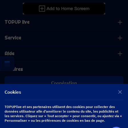
TOPUP live
Service
Aide
Affaires
Coopération
Cookies
[email protected]
[email protected]
TOPUPlive et ses partenaires utilisent des cookies pour collecter des
données utilisateur afin d'améliorer le contenu du site, les publicités et
les services. Cliquez sur « Tout accepter » pour consentir, ou ajustez via «
Suivez-nous
Personnaliser » ou les préférences de cookies en bas de page.