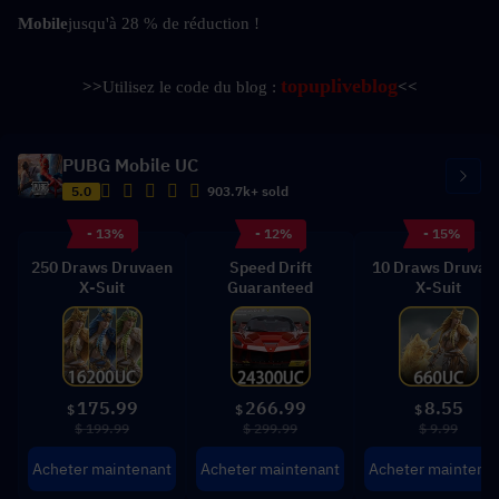
Mobile
jusqu'à 28 % de réduction !
topupliveblog
>>
Utilisez le code du blog : 
<<
PUBG Mobile UC
5.0
903.7k+ sold
- 13%
- 12%
- 15%
250 Draws Druvaen
Speed Drift
10 Draws Druvae
X-Suit
Guaranteed
X-Suit
175.99
266.99
8.55
$
$
$
$ 199.99
$ 299.99
$ 9.99
Acheter maintenant
Acheter maintenant
Acheter maintena