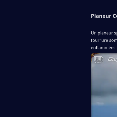
Planeur C
Un planeur sp
fourrure somb
enflammées —