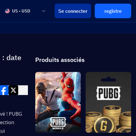
Se connecter
registre
US - USD
 : date
Produits associés
vé ! PUBG 
ection 
ui 