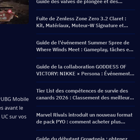
Guide des valves de plongée et des
récompenses
Fuite de Zenless Zone Zero 3.2 Claret :
Kit, Matériaux, Moteur-W Signature et
Cinéma Mental
Guide de l'événement Summer Spree de
Where Winds Meet : Gameplay, tâches et
récompenses
Guide de la collaboration GODDESS OF
VICTORY: NIKKE × Persona : Événement
PERSONA ON FRONTLINE, personnages,
bannières et récompenses
Tier List des compétences de survie des
canards 2026 : Classement des meilleures
 PUBG Mobile 
compétences et guide de build
 avant le 
Marvel Rivals introduit un nouveau format
UC sur vos 
de pack PYO : comment acheter plus
intelligemment lors de la mise à jour de la
boutique de la saison 9.5
Guide du débutant Growtopia : obtenez