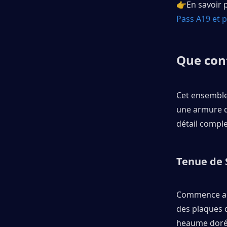
👉En savoir p
Pass A19 et 
Que cont
Cet ensemble 
une armure do
détail comple
Tenue de 
Commence au 
des plaques d
heaume doré 