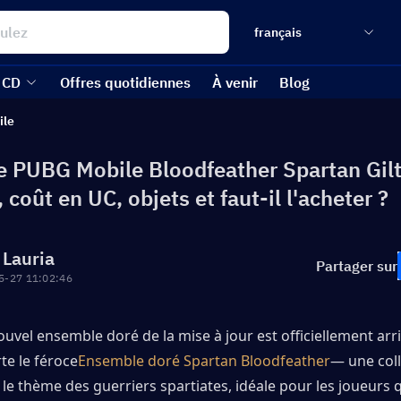
français
 CD
Offres quotidiennes
À venir
Blog
ile
 PUBG Mobile Bloodfeather Spartan Gilt
, coût en UC, objets et faut-il l'acheter ?
 Lauria
Partager sur
5-27 11:02:46
uvel ensemble doré de la mise à jour est officiellement arri
te le féroce
Ensemble doré Spartan Bloodfeather
— une coll
e thème des guerriers spartiates, idéale pour les joueurs q