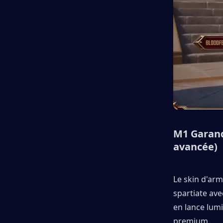
M1 Garand
avancée)
Le skin d'ar
spartiate ave
en lance lumi
premium.