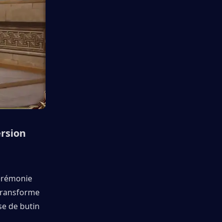
sion 
érémonie 
transforme 
e de butin 