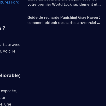
tures Ford, 
votre premier World Lock rapidement et
en toute sécurité
Guide de recharge Punishing Gray Raven :
comment obtenir des cartes arc-en-ciel au
 ?
meilleur prix ?
rtiate avec 
Voici le 
liorable)
exposée, 
 un 
e, une 