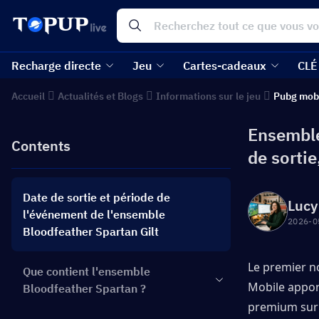
Recharge directe
Jeu
Cartes-cadeaux
CLÉ
Accueil
Actualités et Blogs
Informations sur le jeu
Pubg mob
Ensemble
Contents
de sortie
Date de sortie et période de
Lucy
l'événement de l'ensemble
2026-0
Bloodfeather Spartan Gilt
Le premier no
Que contient l'ensemble
Mobile appor
Bloodfeather Spartan ?
premium sur l