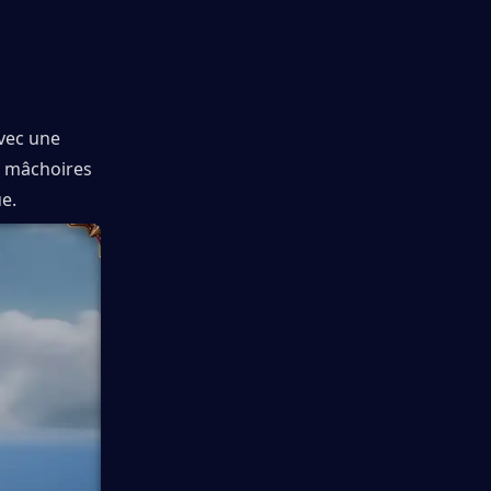
vec une 
s mâchoires 
e.