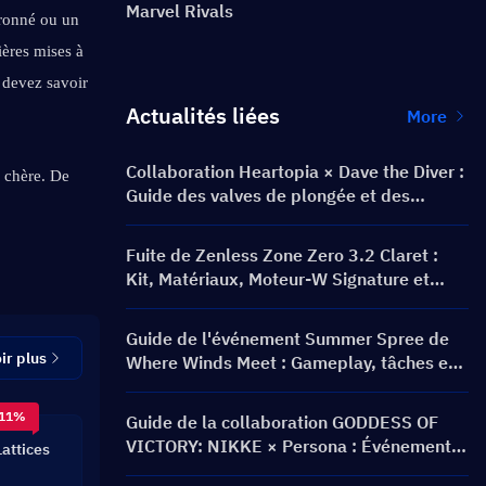
Marvel Rivals
ronné ou un 
ères mises à 
 devez savoir 
Actualités liées
More
Collaboration Heartopia × Dave the Diver :
 chère. De 
Guide des valves de plongée et des
.
récompenses
Fuite de Zenless Zone Zero 3.2 Claret :
Kit, Matériaux, Moteur-W Signature et
Cinéma Mental
Guide de l'événement Summer Spree de
ir plus
Where Winds Meet : Gameplay, tâches et
récompenses
 11%
Guide de la collaboration GODDESS OF
VICTORY: NIKKE × Persona : Événement
attices
PERSONA ON FRONTLINE, personnages,