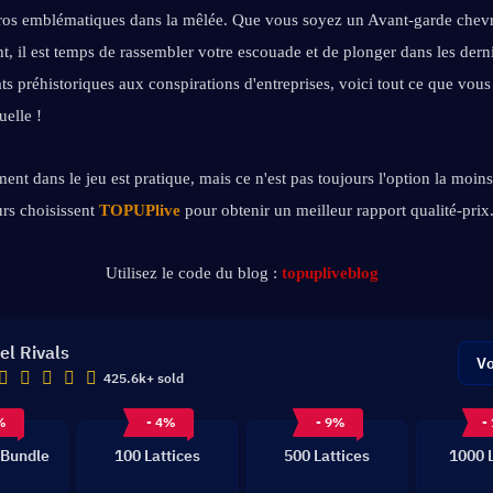
héros emblématiques dans la mêlée. Que vous soyez un Avant-garde chev
t, il est temps de rassembler votre escouade et de plonger dans les derni
s préhistoriques aux conspirations d'entreprises, voici tout ce que vous
uelle !
ent dans le jeu est pratique, mais ce n'est pas toujours l'option la moins
s choisissent 
TOPUPlive
 pour obtenir un meilleur rapport qualité-prix
Utilisez le code du blog : 
topupliveblog
el Rivals
Vo
425.6k+ sold
%
- 4%
- 9%
-
 Bundle
100 Lattices
500 Lattices
1000 L