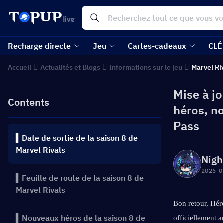
Recharge directe
Jeu
Cartes-cadeaux
CLÉ
Accueil
Actualités et Blogs
Informations sur le jeu
Marvel Ri
Mise à jo
Contents
héros, n
Pass
▍Date de sortie de la saison 8 de
Marvel Rivals
Nigh
2026-0
▍Feuille de route de la saison 8 de
Marvel Rivals
Bon retour, Hér
▍Nouveaux héros de la saison 8 de
officiellement 