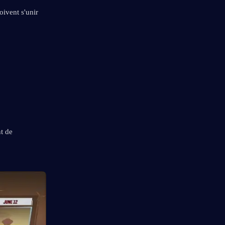
ivent s'unir 
t de 