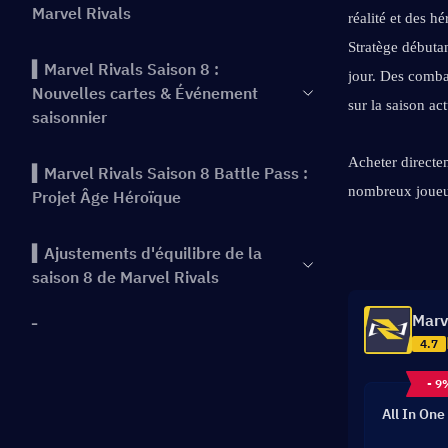
Marvel Rivals
réalité et des 
Stratège débutan
▍Marvel Rivals Saison 8 :
jour. Des combat
Nouvelles cartes & Événement
sur la saison act
saisonnier
Acheter directem
▍Marvel Rivals Saison 8 Battle Pass :
nombreux joueur
Projet Âge Héroïque
▍Ajustements d'équilibre de la
saison 8 de Marvel Rivals
Marv
▍Conclusion
4.7
- 9
All In One