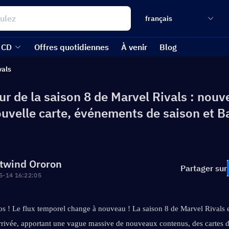
français
 CD
Offres quotidiennes
À venir
Blog
vals
ur de la saison 8 de Marvel Rivals : nou
ouvelle carte, événements de saison et Ba
twind Ororon
Partager sur
5-14 16:22:05
os ! Le flux temporel change à nouveau ! La saison 8 de Marvel Rivals e
arrivée, apportant une vague massive de nouveaux contenus, des cartes d