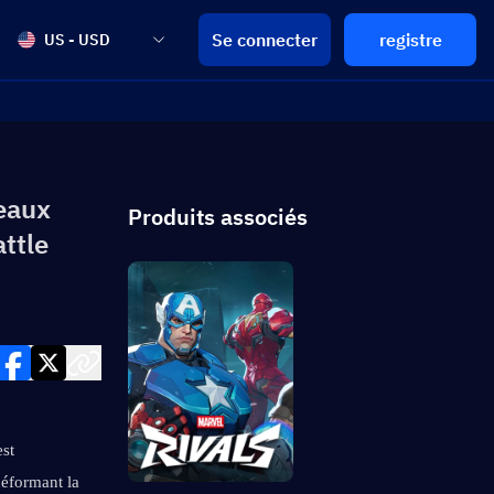
Se connecter
registre
US - USD
veaux
Produits associés
ttle
st 
éformant la 