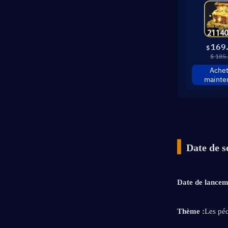
169
$
$ 185
Achet
mainte
▍
Date de s
Date de lancem
Thème :
Les pé