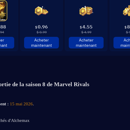
.88
0.96
4.55
8
$
$
$
.94
$ 0.99
$ 4.99
$ 
er
Acheter
Acheter
Ach
nant
maintenant
maintenant
main
ortie de la saison 8 de Marvel Rivals
ent :
15 mai 2026
.
chés d'Alchemax