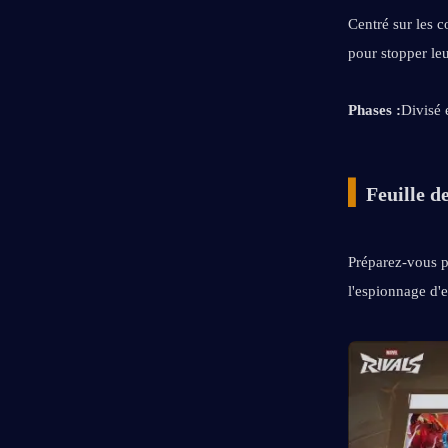
Centré sur les c
pour stopper le
Phases :
Divisé 
▍
Feuille d
Préparez-vous po
l'espionnage d'