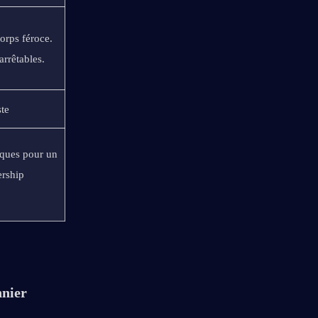
rps féroce. 
rrêtables.
ste
ques pour un 
rship 
nnier