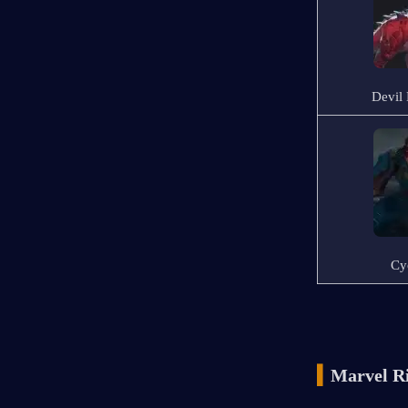
Devil
Cy
▍
Marvel Ri