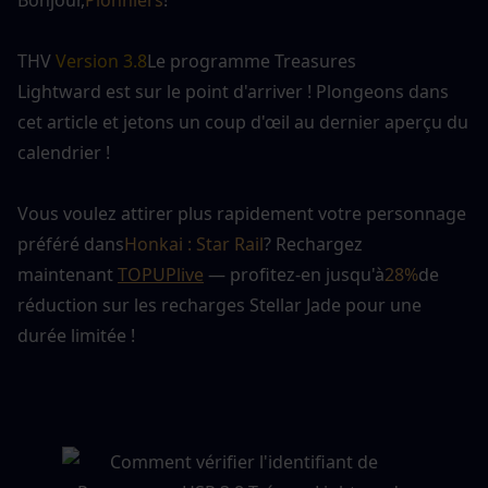
Bonjour,
Pionniers
!
THV 
Version 3.8
Le programme Treasures 
Lightward est sur le point d'arriver ! Plongeons dans 
cet article et jetons un coup d'œil au dernier aperçu du 
calendrier !
Vous voulez attirer plus rapidement votre personnage 
préféré dans
Honkai : Star Rail
? Rechargez 
maintenant 
TOPUPlive
 — profitez-en jusqu'à
28%
de 
réduction sur les recharges Stellar Jade pour une 
durée limitée !