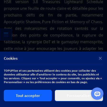
HSR version 3.8 Treasures Lightward Schedule 
propose une feuille de route claire et détaillée pour les 
prochains défis de fin de partie, notamment 
Apocalyptic Shadow, Pure Fiction et Memory of Chaos. 
Avec des mécanismes de rotation centrés sur la 
gestion des points de compétence, la rupture de 
faiblesse, la synergie DoT et le gameplay memosprite, 
cette mise à jour encourage les joueurs à adapter les 
compositions et les stratégies d'équipe dans différents 
Cookies
modes.
TOPUPlive et ses partenaires utilisent des cookies pour collecter des
données utilisateur afin d'améliorer le contenu du site, les publicités et
les services. Cliquez sur « Tout accepter » pour consentir, ou ajustez via «
Vous voulez plus de Jade Stellaire ?
Acheter Jade 
Personnaliser » ou les préférences de cookies en bas de page.
Stellaire
sur 
TOPUPlive
 Accueillir!
Tout accepter
Personnaliser
✅ Partenaire officiel avec transactions sécurisées