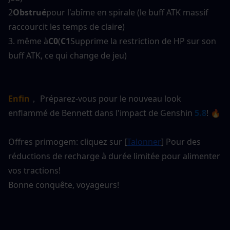
2
Obstrué
pour l'abîme en spirale (le buff ATK massif 
raccourcit les temps de claire)
3. même à
C0
(
C1
Supprime la restriction de HP sur son 
buff ATK, ce qui change de jeu)
Enfin
， Préparez-vous pour le nouveau look 
enflammé de Bennett dans l'impact de Genshin
5.8
! 🔥
Offres primogem: cliquez sur [
Talonner
] Pour des 
réductions de recharge à durée limitée pour alimenter 
vos tractions!
Bonne conquête, voyageurs!