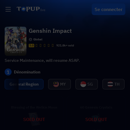
Se connecter
Genshin Impact
Global
5.0
921.8k+ sold
Service Maintenance, will resume ASAP.
1
Dénomination
General Region
MY
SG
TH
Blessing of the Welkin Moon
60 Genesis Crystals
SOLD OUT
SOLD OUT