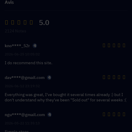
Avis
5.0
2124 Notes
kno****_52r
2026-06-25 10:05:02
I do recommend this site.
dav****@gmail.com
2026-06-12 23:19:32
Everything was great, I've bought it several times already :) but I
don't understand why they've been "Sold out" for several weeks :(
ngu****@gmail.com
2026-05-22 11:35:13
Simple steps