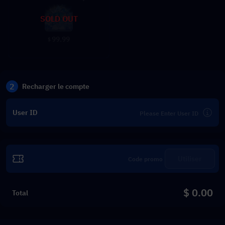
SOLD OUT
99.99
$
2
Recharger le compte
User ID
Utiliser
$ 0.00
Total