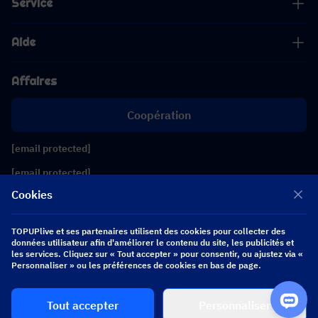
Service
Aide
Affaires
Coopération
[email protected]
[email protected]
Cookies
Suivez-nous
TOPUPlive et ses partenaires utilisent des cookies pour collecter des
données utilisateur afin d'améliorer le contenu du site, les publicités et
les services. Cliquez sur « Tout accepter » pour consentir, ou ajustez via «
Copyright 2026 SEA WHALE TECHNOLOGY PTE.LTD. All Rights Reserved.
Personnaliser » ou les préférences de cookies en bas de page.
Acheter
Tout accepter
Personnaliser
$ 0.00