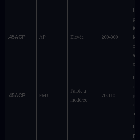
Fort
péné
idéa
.45ACP
AP
Élevée
200-300
les 
con
adv
bli
Dég
chai
Faible à 
.45ACP
FMJ
70-110
pour
modérée
cibl
arm
Déc
l'a