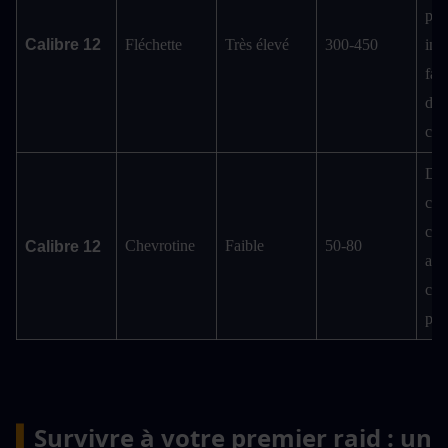
prè
Calibre 12
Fléchette
Très élevé
300-450
infl
faib
dég
chai
Dév
cont
cibl
Chevrotine
Faible
50-80
Calibre 12
arm
cour
por
▍
Survivre à votre premier raid : un 