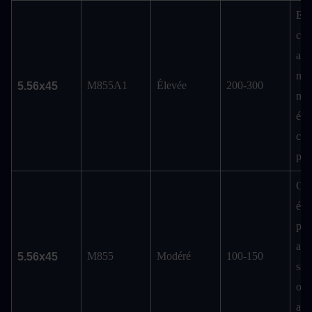
Eff
cont
arm
niv
M855A1
Élevée
200-300
5.56x45
moy
éle
com
pol
Opt
éco
pour
adv
M855
Modéré
100-150
5.56x45
san
ou 
arm