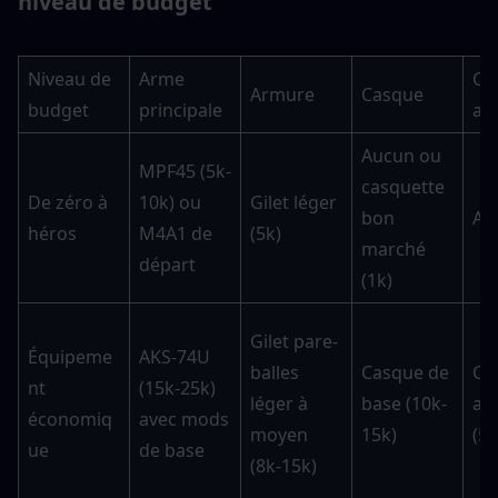
niveau de budget
Niveau de 
Arme 
Ca
Armure
Casque
budget
principale
au
Aucun ou 
MPF45 (5k-
casquette 
De zéro à 
10k) ou 
Gilet léger 
bon 
Au
héros
M4A1 de 
(5k)
marché 
départ
(1k)
Gilet pare-
Équipeme
AKS-74U 
balles 
Casque de 
Ca
nt 
(15k-25k) 
léger à 
base (10k-
au
économiq
avec mods 
moyen 
15k)
(5k
ue
de base
(8k-15k)