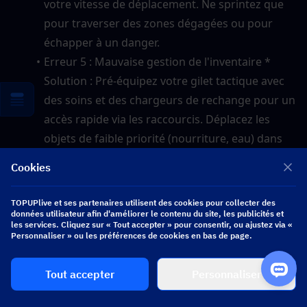
votre vitesse de déplacement. Ne sprintez que 
pour traverser des zones dégagées ou pour 
échapper à un danger.
Erreur 5 : Mauvaise gestion de l'inventaire * 
Solution : Pré-équipez votre gilet tactique avec 
des soins et des chargeurs de rechange pour un 
accès rapide via les raccourcis. Déplacez les 
objets de faible priorité (nourriture, eau) dans 
votre sac à dos.
Cookies
TOPUPlive et ses partenaires utilisent des cookies pour collecter des
▍
Débriefing d'après-raid : 
données utilisateur afin d'améliorer le contenu du site, les publicités et
les services. Cliquez sur « Tout accepter » pour consentir, ou ajustez via «
Apprenez de chaque rencontre
Personnaliser » ou les préférences de cookies en bas de page.
Chaque raid, qu'il soit réussi ou non, offre des leçons 
Tout accepter
Personnaliser
précieuses pour améliorer votre taux de survie.