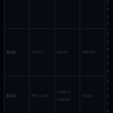
arm
ave
arm
bas
Bon
pén
pou
AP 6.3
Élevée
180-250
9x19
idéa
les 
bli
Bon
effi
Faible à 
9x19
PST GZH
50-80
cont
modérée
cibl
pro