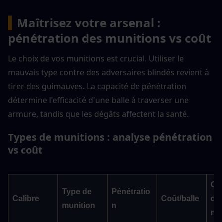
▍
Maîtrisez votre arsenal : 
pénétration des munitions vs coût
Le choix de vos munitions est crucial. Utiliser le 
mauvais type contre des adversaires blindés revient à 
tirer des guimauves. La capacité de pénétration 
détermine l'efficacité d'une balle à traverser une 
armure, tandis que les dégâts affectent la santé.
Types de munitions : analyse pénétration 
vs coût
Cas
Type de 
Pénétratio
Calibre
Coût/balle
d'u
munition
n
n