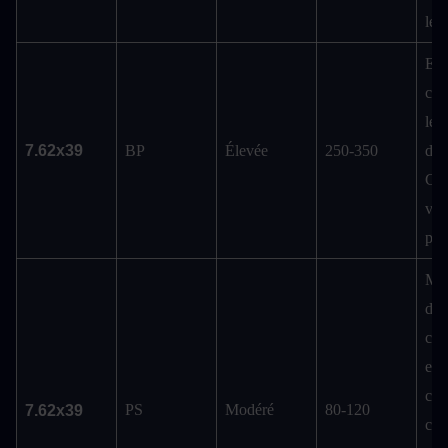
lég
Exc
cont
les 
7.62x39
BP
Élevée
250-350
d'a
Che
vaut
pei
Mun
dépa
corr
effi
cont
PS
Modéré
80-120
7.62x39
cibl