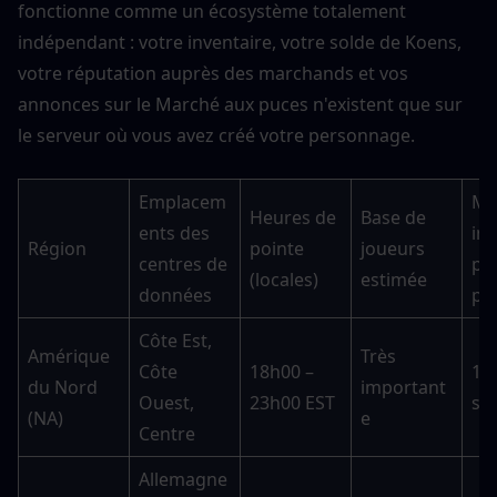
fonctionne comme un écosystème totalement 
indépendant : votre inventaire, votre solde de Koens, 
votre réputation auprès des marchands et vos 
annonces sur le Marché aux puces n'existent que sur 
le serveur où vous avez créé votre personnage.
Emplacem
Ma
Heures de 
Base de 
ents des 
ing
Région
pointe 
joueurs 
centres de 
pér
(locales)
estimée
données
po
Côte Est, 
Amérique 
Très 
Côte 
18h00 – 
15–
du Nord 
important
Ouest, 
23h00 EST
se
(NA)
e
Centre
Allemagne