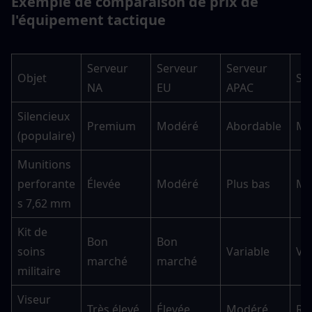
Exemple de comparaison de prix de 
l'équipement tactique
Serveur 
Serveur 
Serveur 
Objet
Se
NA
EU
APAC
Silencieux 
Premium
Modéré
Abordable
Mo
(populaire)
Munitions 
perforante
Élevée
Modéré
Plus bas
Mo
s 7,62 mm
Kit de 
Bon 
Bon 
soins 
Variable
Va
marché
marché
militaire
Viseur 
Très élevé
Élevée
Modéré
Ra