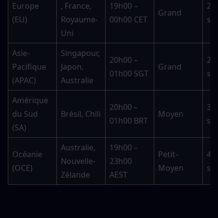
Europe 
, France, 
19h00 – 
20–
Grand
(EU)
Royaume-
00h00 CET
se
Uni
Asie-
Singapour, 
20h00 – 
25–
Pacifique 
Japon, 
Grand
01h00 SGT
se
(APAC)
Australie
Amérique 
20h00 – 
30–
du Sud 
Brésil, Chili
Moyen
01h00 BRT
se
(SA)
Australie, 
19h00 – 
Océanie 
Petit–
45–
Nouvelle-
23h00 
(OCE)
Moyen
se
Zélande
AEST