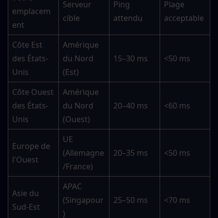
Serveur 
Ping 
Plage 
emplacem
cible
attendu
acceptable
ent
Côte Est 
Amérique 
des États-
du Nord 
15–30 ms
<50 ms
Unis
(Est)
Côte Ouest 
Amérique 
des États-
du Nord 
20–40 ms
<60 ms
Unis
(Ouest)
UE 
Europe de 
(Allemagne
20–35 ms
<50 ms
l'Ouest
/France)
APAC 
Asie du 
(Singapour
25–50 ms
<70 ms
Sud-Est
)