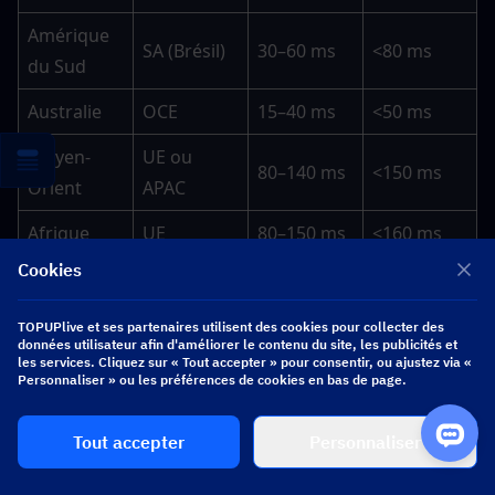
Amérique 
SA (Brésil)
30–60 ms
<80 ms
du Sud
Australie
OCE
15–40 ms
<50 ms
Moyen-
UE ou 
80–140 ms
<150 ms
Orient
APAC
Afrique
UE
80–150 ms
<160 ms
Cookies
TOPUPlive et ses partenaires utilisent des cookies pour collecter des
données utilisateur afin d'améliorer le contenu du site, les publicités et
▍
Quelle version devriez-vous 
les services. Cliquez sur « Tout accepter » pour consentir, ou ajustez via «
Personnaliser » ou les préférences de cookies en bas de page.
choisir ? Cadre de décision
Tout accepter
Personnaliser
Version 