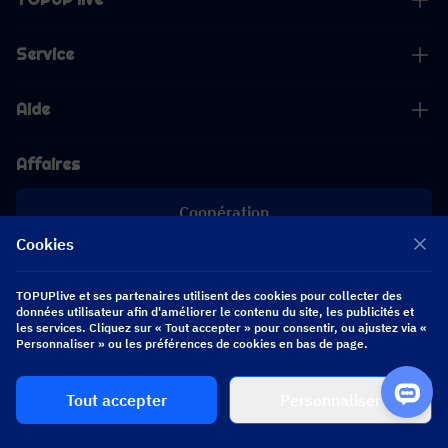
Service
Aide
Affaires
Coopération
Cookies
[email protected]
[email protected]
TOPUPlive et ses partenaires utilisent des cookies pour collecter des
données utilisateur afin d'améliorer le contenu du site, les publicités et
les services. Cliquez sur « Tout accepter » pour consentir, ou ajustez via «
Suivez-nous
Personnaliser » ou les préférences de cookies en bas de page.
Tout accepter
Personnaliser
Copyright 2026 SEA WHALE TECHNOLOGY PTE.LTD. All Rights Reserved.