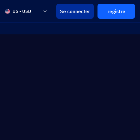
Se connecter
registre
US - USD