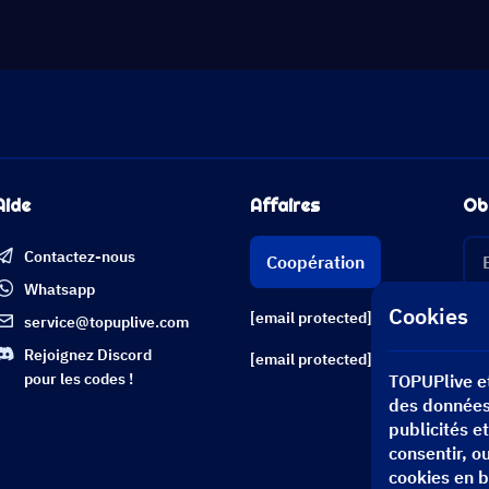
Aide
Affaires
Ob
Contactez-nous
Coopération
Whatsapp
Cookies
[email protected]
service@topuplive.com
Rejoignez Discord
[email protected]
pour les codes !
TOPUPlive et
des données 
publicités e
consentir, o
cookies en 