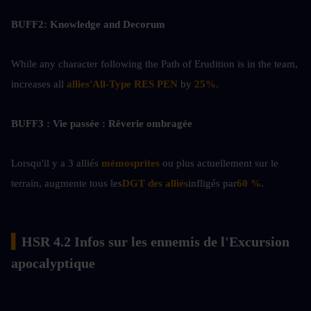
BUFF2: Knowledge and Decorum
While any character following the Path of Erudition is in the team, 
increases all 
allies'All-Type RES PEN
 by 
25%
.
BUFF3 : Vie passée : Rêverie ombragée
Lorsqu'il y a 3 alliés
 mémosprites 
ou plus actuellement sur le 
terrain, augmente tous les
DGT des alliés
infligés par
60 %
.
▍
HSR 4.2 Infos sur les ennemis de l'Excursion 
apocalyptique