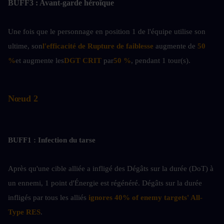
BUFF3 : Avant-garde héroïque
Une fois que le personnage en position 1 de l'équipe utilise son 
ultime, son
l'efficacité de Rupture de faiblesse 
augmente de 
50 
%
et augmente les
DGT CRIT
 par
50 %
, pendant 1 tour(s).
Nœud 2
BUFF1 : Infection du tarse
Après qu'une cible alliée a infligé des Dégâts sur la durée (DoT) à 
un ennemi, 1 point d'Énergie est régénéré. Dégâts sur la durée 
infligés par tous les alliés
 ignores 40% of enemy targets' All-
Type RES
.