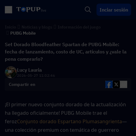
Inciar sesión
Inicio
Noticias y blogs
Información del juego
PUBG Mobile
Set Dorado Bloodfeather Spartan de PUBG Mobile:
fecha de lanzamiento, costo de UC, artículos y ¿vale la
pena comprarlo?
Lucy Lauria
2026-05-27 11:02:46
Compartir en
¡El primer nuevo conjunto dorado de la actualización 
ha llegado oficialmente! PUBG Mobile trae el 
feroz
Conjunto dorado Espartano Plumasangrienta
— 
una colección premium con temática de guerrero 