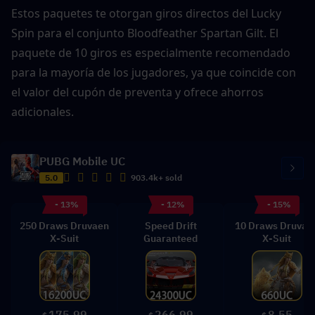
Estos paquetes te otorgan giros directos del Lucky 
Spin para el conjunto Bloodfeather Spartan Gilt. El 
paquete de 10 giros es especialmente recomendado 
para la mayoría de los jugadores, ya que coincide con 
el valor del cupón de preventa y ofrece ahorros 
adicionales.
PUBG Mobile UC
5.0
903.4k+ sold
- 13%
- 12%
- 15%
250 Draws Druvaen
Speed Drift
10 Draws Druvae
X-Suit
Guaranteed
X-Suit
175.99
266.99
8.55