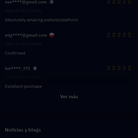
ave****@gmail.com
2026-07-28 11:29:41
Absolutely amazing website/platform.
mig****@gmail.com
2026-07-13 23:20:55
Confirmed
lun****_f73
2026-07-03 14:12:17
Excellent purchase
Ver más
Noticias y blogs