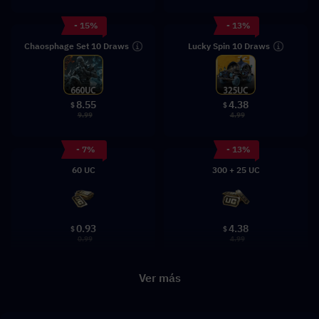
- 15%
- 13%
Chaosphage Set 10 Draws
Lucky Spin 10 Draws
8.55
4.38
$
$
9.99
4.99
- 7%
- 13%
60 UC
300 + 25 UC
0.93
4.38
$
$
0.99
4.99
Ver más