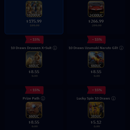
175.99
266.99
$
$
199.99
299.99
- 15%
- 15%
10 Draws Druvaen X-Suit
10 Draws Uzumaki Naruto Gilt
8.55
8.55
$
$
9.99
9.99
- 15%
- 15%
Prize Path
Lucky Spin 10 Draws
8.55
5.12
$
$
9.99
5.99