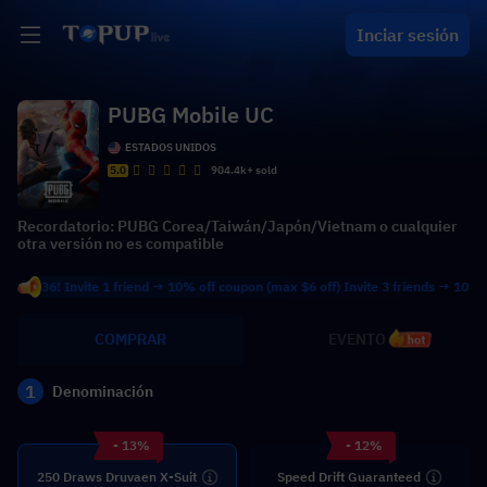
Inciar sesión
PUBG Mobile UC
ESTADOS UNIDOS
5.0
904.4k+ sold
Recordatorio: PUBG Corea/Taiwán/Japón/Vietnam o cualquier
otra versión no es compatible
! Invite 1 friend → 10% off coupon (max $6 off) Invite 3 friends → 10% off coup
COMPRAR
EVENTO
hot
1
Denominación
- 13%
- 12%
250 Draws Druvaen X-Suit
Speed Drift Guaranteed