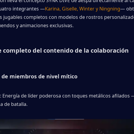
ión lleva el concepto SYNK DIVE de aespa directamente al c
cuatro integrantes —
Karina, Giselle, Winter y Ningning
— obt
s jugables completos con modelos de rostros personalizado
uendos y animaciones exclusivas.
 completo del contenido de la colaboración
s de miembros de nivel mítico
: Energía de líder poderosa con toques metálicos afilados —
a de batalla.