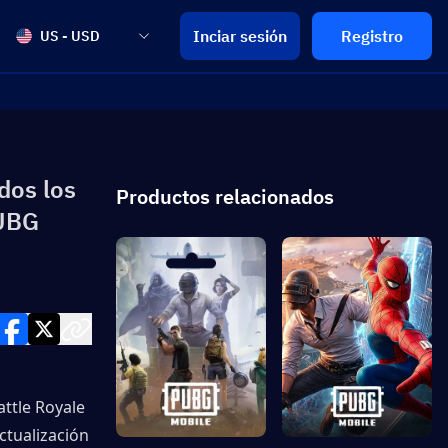
Inciar sesión
Registro
US - USD
dos los
Productos relacionados
PUBG
ttle Royale 
tualización 