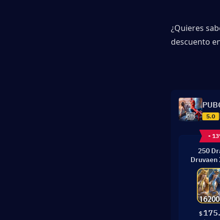
¿Quieres sab
descuento en
PUBG
5.0
- 1
250 D
Druvaen 
175
$