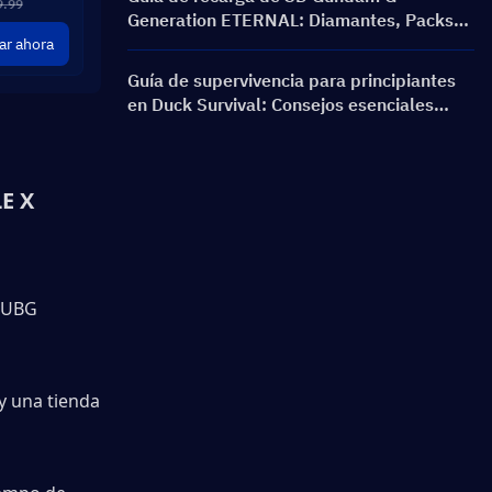
9.99
Generation ETERNAL: Diamantes, Packs
de Límite de Ruptura, precios y métodos
r ahora
de recarga
Guía de supervivencia para principiantes
en Duck Survival: Consejos esenciales
para nuevos jugadores
 X 
PUBG 
 una tienda 