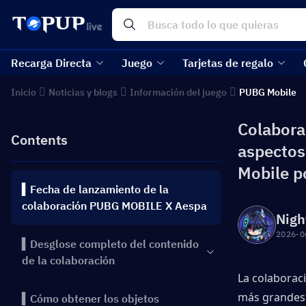
Recarga Directa
Juego
Tarjetas de regalo
Inicio
Noticias y blogs
Información del juego
PUBG Mobile
Colabora
Contents
aspectos
Mobile p
▍Fecha de lanzamiento de la
colaboración PUBG MOBILE X Aespa
Nigh
2026-0
▍Desglose completo del contenido
de la colaboración
La colaboraci
más grandes d
▍Cómo obtener los objetos