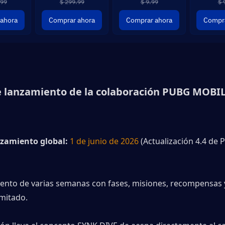
.99
$ 299.99
$ 9.99
$ 
ahora
Comprar ahora
Comprar ahora
Compra
 lanzamiento de la colaboración PUBG MOBILE
nzamiento global:
1 de junio de 2026
 (Actualización 4.4 de 
vento de varias semanas con fases, misiones, recompensas y
imitado.