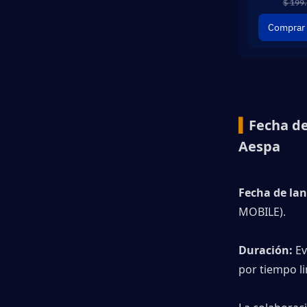
$ 199
Comprar 
▍
Fecha de
Aespa
Fecha de la
MOBILE).
Duración:
 E
por tiempo l