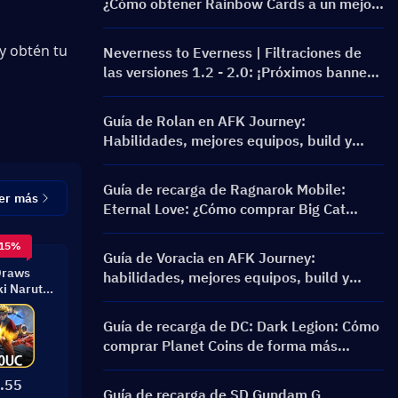
¿Cómo obtener Rainbow Cards a un mejor
precio?
¡y obtén tu 
Neverness to Everness | Filtraciones de
las versiones 1.2 - 2.0: ¡Próximos banners
y hoja de ruta!
Guía de Rolan en AFK Journey:
Habilidades, mejores equipos, build y
¿vale la pena invocarlo?
Guía de recarga de Ragnarok Mobile:
er más
Eternal Love: ¿Cómo comprar Big Cat
Coins a un mejor precio?
 15%
Guía de Voracia en AFK Journey:
Draws
habilidades, mejores equipos, build y
i Naruto
¿vale la pena invocarla?
ilt
Guía de recarga de DC: Dark Legion: Cómo
comprar Planet Coins de forma más
barata y segura
.55
Guía de recarga de SD Gundam G