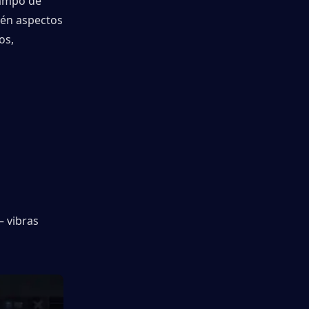
ampo de 
én aspectos 
s, 
 vibras 