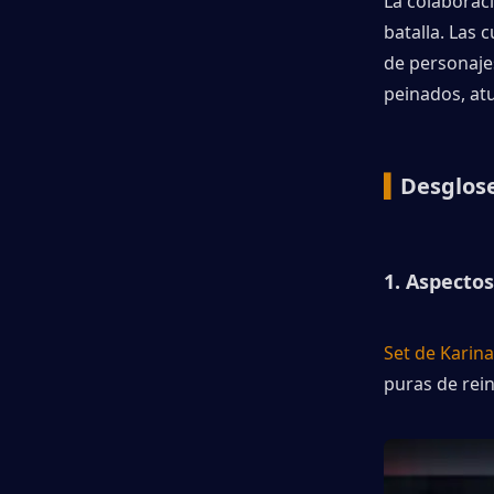
La colaborac
batalla. Las 
de personaje
peinados, at
▍
Desglose
1. Aspecto
Set de Karina
puras de rein