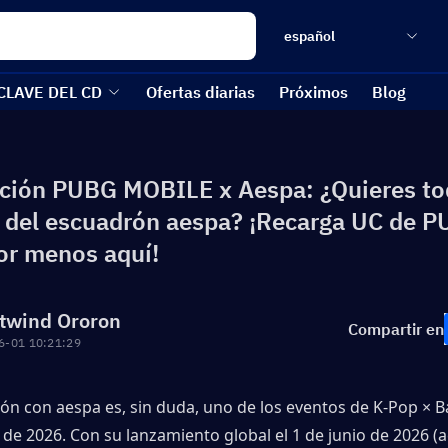
español
CLAVE DEL CD
Ofertas diarias
Próximos
Blog
ción PUBG MOBILE x Aespa: ¿Quieres to
 del escuadrón aespa? ¡Recarga UC de 
or menos aquí!
twind Ororon
Compartir en
6-01 10:21:29
ón con aespa es, sin duda, uno de los eventos de K-Pop × Ba
e 2026. Con su lanzamiento global el 1 de junio de 2026 (ac