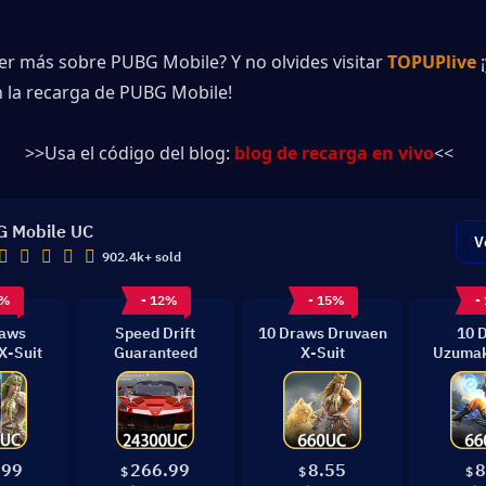
er más sobre PUBG Mobile? Y no olvides visitar 
TOPUPlive
 
 la recarga de PUBG Mobile!
>>Usa el código del blog: 
blog de recarga en vivo
<<
 Mobile UC
V
902.4k+ sold
3%
- 12%
- 15%
-
raws
Speed Drift
10 Draws Druvaen
10 
X-Suit
Guaranteed
X-Suit
Uzumak
G
.99
266.99
8.55
8
$
$
$