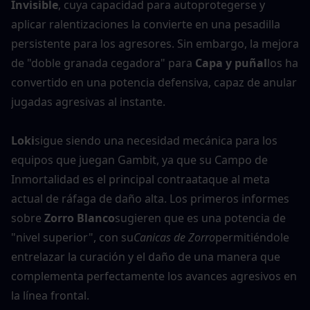
Invisible
, cuya capacidad para autoprotegerse y 
aplicar ralentizaciones la convierte en una pesadilla 
persistente para los agresores. Sin embargo, la mejora 
de "doble granada cegadora" para 
Capa y puñal
los ha 
convertido en una potencia defensiva, capaz de anular 
jugadas agresivas al instante.
Loki
sigue siendo una necesidad mecánica para los 
equipos que juegan Gambit, ya que su Campo de 
Inmortalidad es el principal contraataque al meta 
actual de ráfaga de daño alta. Los primeros informes 
sobre 
Zorro Blanco
sugieren que es una potencia de 
"nivel superior", con su
Canicas de Zorro
permitiéndole 
entrelazar la curación y el daño de una manera que 
complementa perfectamente los avances agresivos en 
la línea frontal.