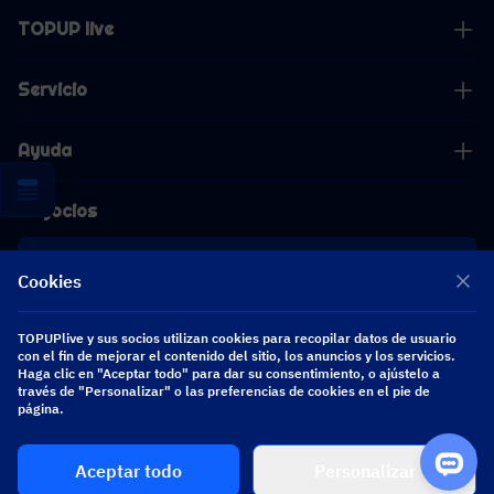
TOPUP live
Servicio
Ayuda
Negocios
Cooperación
Cookies
[email protected]
TOPUPlive y sus socios utilizan cookies para recopilar datos de usuario
[email protected]
con el fin de mejorar el contenido del sitio, los anuncios y los servicios.
Haga clic en "Aceptar todo" para dar su consentimiento, o ajústelo a
través de "Personalizar" o las preferencias de cookies en el pie de
Síguenos
página.
Aceptar todo
Personalizar
Copyright 2026 SEA WHALE TECHNOLOGY PTE.LTD. All Rights Reserved.