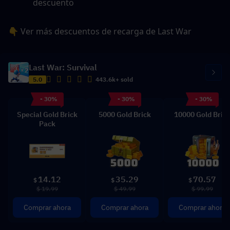
descuento
👇 Ver más descuentos de recarga de Last War
Last War: Survival
5.0
443.6k+ sold
- 30%
- 30%
- 30%
Special Gold Brick
5000 Gold Brick
10000 Gold Bric
Pack
14.12
35.29
70.57
$
$
$
$ 19.99
$ 49.99
$ 99.99
Comprar ahora
Comprar ahora
Comprar ahora