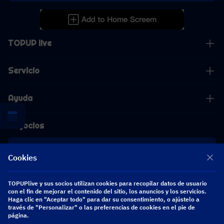
TOPUP live
Servicio
Ayuda
Negocios
Cooperación
Cookies
[email protected]
TOPUPlive y sus socios utilizan cookies para recopilar datos de usuario
[email protected]
con el fin de mejorar el contenido del sitio, los anuncios y los servicios.
Haga clic en "Aceptar todo" para dar su consentimiento, o ajústelo a
través de "Personalizar" o las preferencias de cookies en el pie de
página.
Síguenos