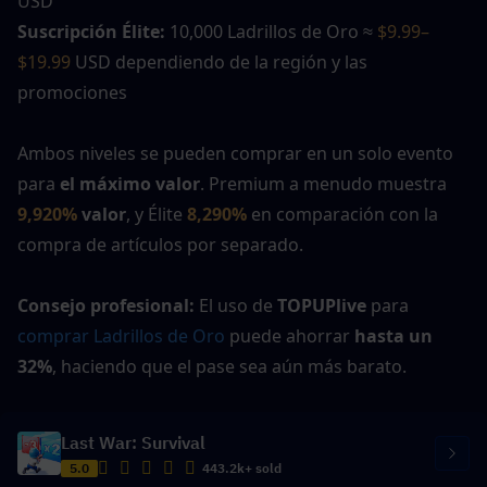
USD
Suscripción Élite:
 10,000 Ladrillos de Oro ≈ 
$9.99–
$19.99 
USD dependiendo de la región y las 
promociones
Ambos niveles se pueden comprar en un solo evento 
para 
el máximo valor
. Premium a menudo muestra 
9,920%
 valor
, y Élite 
8,290%
en comparación con la 
compra de artículos por separado.
Consejo profesional:
 El uso de 
TOPUPlive
 para 
comprar Ladrillos de Oro
 puede ahorrar 
hasta un 
32%
, haciendo que el pase sea aún más barato.
Last War: Survival
5.0
443.2k+ sold