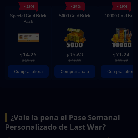
- 29%
- 29%
- 29%
Special Gold Brick
5000 Gold Brick
10000 Gold Bric
Pack
14.26
35.63
71.24
$
$
$
$ 19.99
$ 49.99
$ 99.99
Comprar ahora
Comprar ahora
Comprar ahora
▍
¿Vale la pena el Pase Semanal 
Personalizado de Last War?