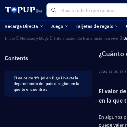
Recarga Directa
Juego
Tarjetas de regalo
Inicio
Noticias y blogs
Información de transmisión en vivo
Bi
¿Cuánto e
Contents
2023-11-30 17:5
El valor de 1frijol en Bigo Livevaría
dependiendo del país o región en la
que te encuentres.
El valor de
en la que 
En algunos pa
puede valer 