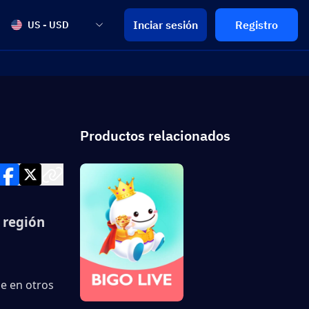
Inciar sesión
Registro
US - USD
Productos relacionados
región 
e en otros 