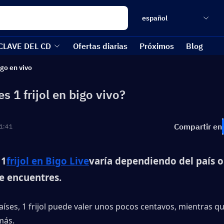
español
CLAVE DEL CD
Ofertas diarias
Próximos
Blog
go en vivo
s 1 frijol en bigo vivo?
Compartir en
1:41
 1
frijol en Bigo Live
varía dependiendo del país o 
te encuentres.
íses, 1 frijol puede valer unos pocos centavos, mientras qu
más.