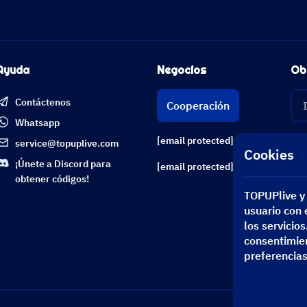
Ayuda
Negocios
Ob
Contáctenos
Cooperación
Whatsapp
[email protected]
service@topuplive.com
Cookies
¡Únete a Discord para
[email protected]
obtener códigos!
TOPUPlive y 
usuario con e
los servicio
consentimien
preferencias