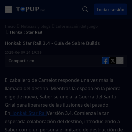
Inciar sesión
Inicio
Noticias y blogs
Información del juego
Honkai: Star Rail
Honkai: Star Rail 3.4 - Guía de Sabre Builds
2025-06-09 14:19:39
Compartir en
El caballero de Camelot responde una vez más la 
llamada del destino. Mientras la espada en la piedra 
elige de nuevo, Saber se une a la Guerra del Santo 
Grial para liberarse de las ilusiones del pasado. 
En
Honkai: Star Rail
Versión 3.4, Comienza la tan 
esperada colaboración del destino, introduciendo a 
Saber como un personaje limitado de destrucción de 