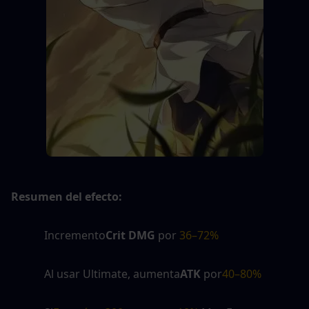
Resumen del efecto:
Incremento
Crit DMG
 por
 36–72%
Al usar Ultimate, aumenta
ATK
 por
40–80%