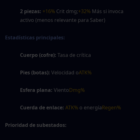
2 piezas:
+16%
 Crit dmg;
+32%
 Más si invoca 
activo (menos relevante para Saber)
Estadísticas principales:
Cuerpo (cofre):
 Tasa de crítica
Pies (botas):
 Velocidad o
ATK%
Esfera plana:
 Viento
Dmg%
Cuerda de enlace:
ATK%
 o energía
Regen%
Prioridad de subestados: