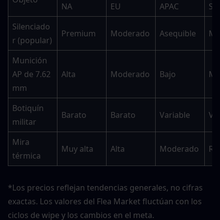
NA
EU
APAC
SA
Silenciado
Premium
Moderado
Asequible
Mo
r (popular)
Munición 
AP de 7.62 
Alta
Moderado
Bajo
Mo
mm
Botiquín 
Barato
Barato
Variable
Va
militar
Mira 
Muy alta
Alta
Moderado
Ra
térmica
*Los precios reflejan tendencias generales, no cifras 
exactas. Los valores del Flea Market fluctúan con los 
ciclos de wipe y los cambios en el meta.