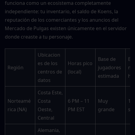
funciona como un ecosistema completamente 
independiente: tu inventario, el saldo de Koens, la 
reputación de los comerciantes y los anuncios del 
Mercado de Pulgas existen únicamente en el servidor 
donde creaste a tu personaje.
Ubicacion
Base de 
Em
es de los 
Horas pico 
Región
jugadores 
mi
centros de 
(local)
estimada
ho
datos
Costa Este, 
Norteamé
Costa 
6 PM – 11 
Muy 
15–
rica (NA)
Oeste, 
PM EST
grande
se
Central
Alemania, 