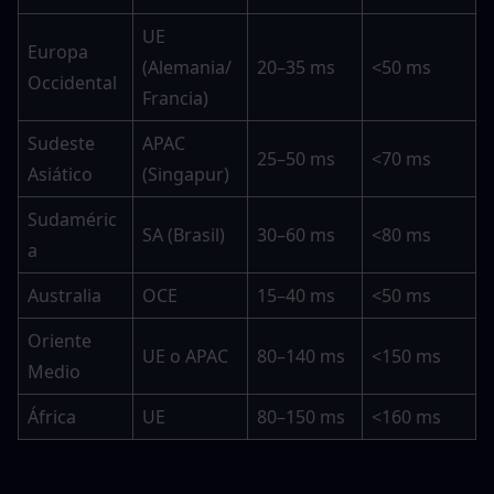
UE 
Europa 
(Alemania/
20–35 ms
<50 ms
Occidental
Francia)
Sudeste 
APAC 
25–50 ms
<70 ms
Asiático
(Singapur)
Sudaméric
SA (Brasil)
30–60 ms
<80 ms
a
Australia
OCE
15–40 ms
<50 ms
Oriente 
UE o APAC
80–140 ms
<150 ms
Medio
África
UE
80–150 ms
<160 ms