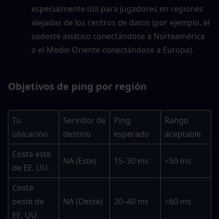
especialmente útil para jugadores en regiones 
alejadas de los centros de datos (por ejemplo, el 
sudeste asiático conectándose a Norteamérica 
o el Medio Oriente conectándose a Europa).
Objetivos de ping por región
Tu 
Servidor de 
Ping 
Rango 
ubicación
destino
esperado
aceptable
Costa este 
NA (Este)
15–30 ms
<50 ms
de EE. UU.
Costa 
oeste de 
NA (Oeste)
20–40 ms
<60 ms
EE. UU.