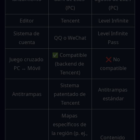
(PC)
(PC)
Editor
Tencent
Level Infinite
Sistema de 
Level Infinite 
QQ o WeChat
cuenta
Pass
✅ Compatible 
Juego cruzado 
❌ No 
(backend de 
PC ↔ Móvil
compatible
Tencent)
Sistema 
Antitrampas 
Antitrampas
patentado de 
estándar
Tencent
Mapas 
específicos de 
la región (p. ej., 
Contenido 