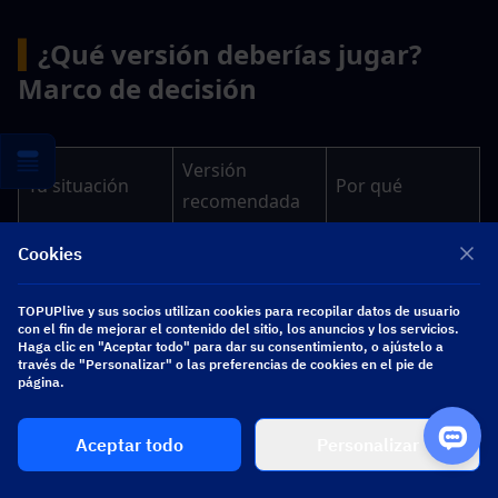
▍
¿Qué versión deberías jugar? 
Marco de decisión
Versión 
Tu situación
Por qué
recomendada
Juego cruzado 
Cookies
completo con 
iOS/Android, 
TOPUPlive y sus socios utilizan cookies para recopilar datos de usuario
Jugador móvil 
Arena Breakout 
con el fin de mejorar el contenido del sitio, los anuncios y los servicios.
Level Infinite 
Haga clic en "Aceptar todo" para dar su consentimiento, o ajústelo a
fuera de China
Mobile (Global)
través de "Personalizar" o las preferencias de cookies en el pie de
Pass, sin 
página.
bloqueo de 
región
Aceptar todo
Personalizar
Mejores 