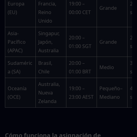
Europa 
Francia, 
19:00 – 
20–
Grande
(EU)
Reino 
00:00 CET
se
Unido
Asia-
Singapur, 
20:00 – 
25–
Pacífico 
Japón, 
Grande
01:00 SGT
se
(APAC)
Australia
Sudaméric
Brasil, 
20:00 – 
30–
Medio
a (SA)
Chile
01:00 BRT
se
Australia, 
Oceanía 
19:00 – 
Pequeño–
45–
Nueva 
(OCE)
23:00 AEST
Mediano
se
Zelanda
Cómo funciona la asignación de 