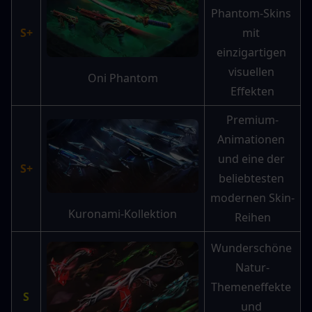
Phantom-Skins 
S+
mit 
einzigartigen 
visuellen 
Oni Phantom
Effekten
Premium-
Animationen 
und eine der 
S+
beliebtesten 
modernen Skin-
Kuronami-Kollektion
Reihen
Wunderschöne 
Natur-
Themeneffekte 
S
und 