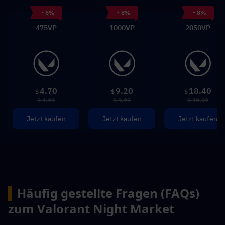
- 6%
- 8%
- 8%
475VP
1000VP
2050VP
4.70
9.20
18.40
$
$
$
$ 4.99
$ 9.99
$ 19.99
Jetzt kaufen
Jetzt kaufen
Jetzt kaufen
▍
Häufig gestellte Fragen (FAQs) 
zum Valorant Night Market