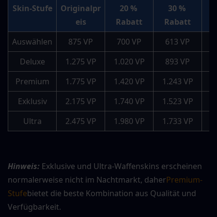
Skin-Stufe
Originalpr
20 % 
30 % 
eis
Rabatt
Rabatt
Auswählen
875 VP
700 VP
613 VP
Deluxe
1.275 VP
1.020 VP
893 VP
Premium
1.775 VP
1.420 VP
1.243 VP
1
Exklusiv
2.175 VP
1.740 VP
1.523 VP
1
Ultra
2.475 VP
1.980 VP
1.733 VP
1
Hinweis: 
Exklusive und Ultra-Waffenskins erscheinen 
normalerweise nicht im Nachtmarkt, daher
Premium-
Stufe
bietet die beste Kombination aus Qualität und 
Verfügbarkeit.