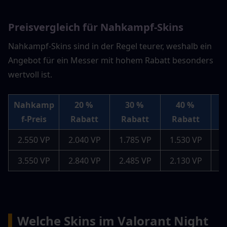
Preisvergleich für Nahkampf-Skins
Nahkampf-Skins sind in der Regel teurer, weshalb ein 
Angebot für ein Messer mit hohem Rabatt besonders 
wertvoll ist.
Nahkamp
20 % 
30 % 
40 % 
f-Preis
Rabatt
Rabatt
Rabatt
2.550 VP
2.040 VP
1.785 VP
1.530 VP
1
3.550 VP
2.840 VP
2.485 VP
2.130 VP
1
▍
Welche Skins im Valorant Night 