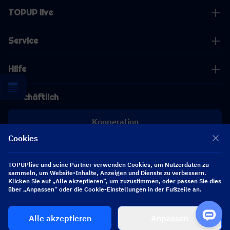
TOPUP live
Service
Hilfe
Geschäftlich
Kooperation
Cookies
[email protected]
[email protected]
TOPUPlive und seine Partner verwenden Cookies, um Nutzerdaten zu
sammeln, um Website-Inhalte, Anzeigen und Dienste zu verbessern.
Klicken Sie auf „Alle akzeptieren“, um zuzustimmen, oder passen Sie dies
über „Anpassen“ oder die Cookie-Einstellungen in der Fußzeile an.
Folgen Sie uns
Alle akzeptieren
Anpassen
Copyright 2026 SEA WHALE TECHNOLOGY PTE.LTD. All Rights Reserved.