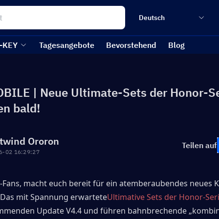
Deutsch
-KEY
Tagesangebote
Bevorstehend
Blog
ILE | Neue Ultimate-Sets der Honor-Se
en bald!
twind Ororon
Teilen auf
6-02 16:29:27
Fans, macht euch bereit für ein atemberaubendes neues Kap
 Das mit Spannung erwartete
Ultimative Sets der Honor-Ser
mmenden Update V4.4 und führen bahnbrechende „kombini