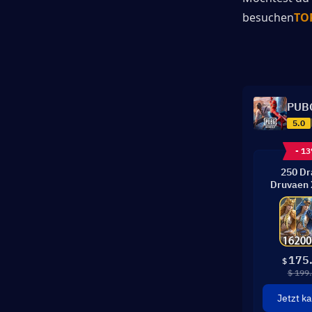
besuchen
TO
PUBG
5.0
- 1
250 D
Druvaen 
175
$
$ 199
Jetzt k