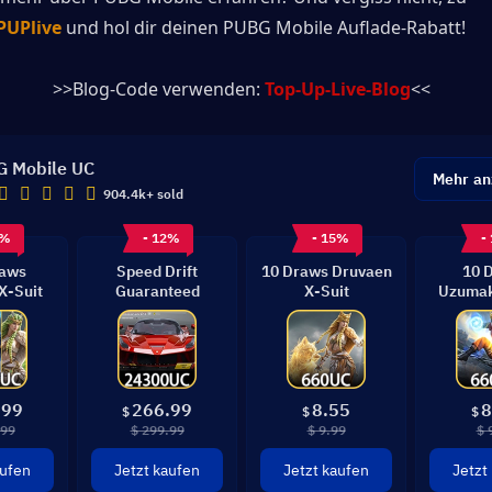
PUPlive
 und hol dir deinen PUBG Mobile Auflade-Rabatt!
>>Blog-Code verwenden: 
Top-Up-Live-Blog
<<
 Mobile UC
Mehr an
904.4k+ sold
3%
- 12%
- 15%
-
raws
Speed Drift
10 Draws Druvaen
10 
X-Suit
Guaranteed
X-Suit
Uzumak
G
.99
266.99
8.55
8
$
$
$
.99
$ 299.99
$ 9.99
$ 
aufen
Jetzt kaufen
Jetzt kaufen
Jetzt