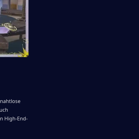
nahtlose 
uch 
en High-End-