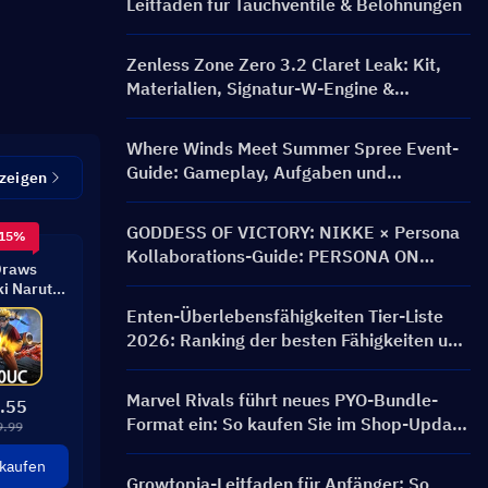
Leitfaden für Tauchventile & Belohnungen
Zenless Zone Zero 3.2 Claret Leak: Kit,
Materialien, Signatur-W-Engine &
Mindscape Cinema
Where Winds Meet Summer Spree Event-
Guide: Gameplay, Aufgaben und
zeigen
Belohnungen
GODDESS OF VICTORY: NIKKE × Persona
 15%
Kollaborations-Guide: PERSONA ON
Draws
FRONTLINE Event, Charaktere, Banner &
i Naruto
Belohnungen
ilt
Enten-Überlebensfähigkeiten Tier-Liste
2026: Ranking der besten Fähigkeiten und
Build-Leitfaden
Marvel Rivals führt neues PYO-Bundle-
.55
Format ein: So kaufen Sie im Shop-Update
9.99
von Saison 9.5 cleverer ein
 kaufen
Growtopia-Leitfaden für Anfänger: So