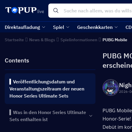
Direktaufladung
Spiel
Geschenkkarten
CD
Startseite
News & Blogs
Spielinformationen
PUBG Mobile
PUBG MOB
Contents
erschein
▍Veröffentlichungsdatum und
Nigh
Veranstaltungszeitraum der neuen
2026-0
Honor Series Ultimate Sets
PUBG Mobile-
▍Was in den Honor Series Ultimate
Honor-Serie!
Sets enthalten ist
Debüt im ko