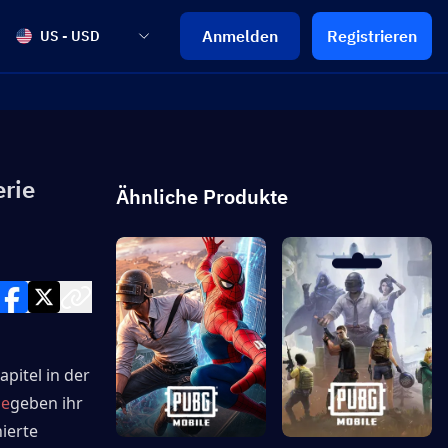
Anmelden
Registrieren
US - USD
rie
Ähnliche Produkte
itel in der 
ie
geben ihr 
erte 