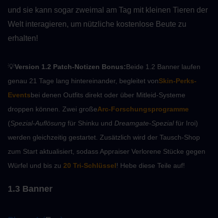
und sie kann sogar zweimal am Tag mit kleinen Tieren der 
Welt interagieren, um nützliche kostenlose Beute zu 
erhalten!
💡
Version 1.2 Patch-Notizen Bonus:
Beide 1.2 Banner laufen 
genau 21 Tage lang hintereinander, begleitet von
Skin-Perks-
Events
bei denen Outfits direkt oder über Mitleid-Systeme 
droppen können. Zwei große
Arc-Forschungsprogramme
(
Spezial-Auflösung
 für Shinku und 
Dreamgate-Spezial
 für Iroi) 
werden gleichzeitig gestartet. Zusätzlich wird der Tausch-Shop 
zum Start aktualisiert, sodass Appraiser Verlorene Stücke gegen 
Würfel und bis zu 
20 Tri-Schlüssel
! Hebe diese Teile auf!
1.3 Banner