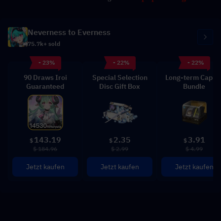
Neverness to Everness
75.7k+ sold
- 23%
- 22%
- 22%
90 Draws Iroi
Special Selection
Long-term Capita
Guaranteed
Disc Gift Box
Bundle
143.19
2.35
3.91
$
$
$
$ 184.96
$ 2.99
$ 4.99
Jetzt kaufen
Jetzt kaufen
Jetzt kaufen