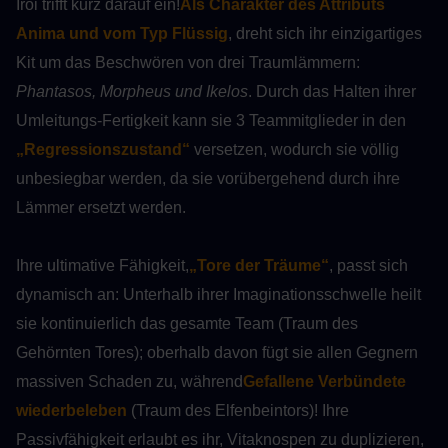
Iroi trifft kurz darauf ein!
Als Charakter des Attributs 
Anima und vom Typ Flüssig
, dreht sich ihr einzigartiges 
Kit um das Beschwören von drei Traumlämmern: 
Phantasos, Morpheus und Ikelos
. Durch das Halten ihrer 
Umleitungs-Fertigkeit kann sie 3 Teammitglieder in den 
„Regressionszustand“
 versetzen, wodurch sie völlig 
unbesiegbar werden, da sie vorübergehend durch ihre 
Lämmer ersetzt werden.
Ihre ultimative Fähigkeit,
„Tore der Träume“
, passt sich 
dynamisch an: Unterhalb ihrer Imaginationsschwelle heilt 
sie kontinuierlich das gesamte Team (Traum des 
Gehörnten Tores); oberhalb davon fügt sie allen Gegnern 
massiven Schaden zu, während
Gefallene Verbündete 
wiederbeleben
 (Traum des Elfenbeintors)! Ihre 
Passivfähigkeit erlaubt es ihr, Vitaknospen zu duplizieren, 