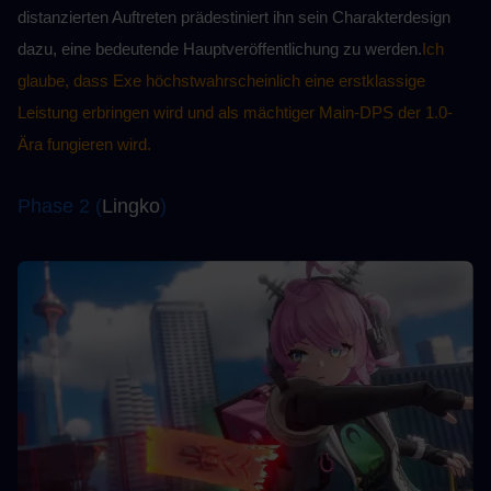
distanzierten Auftreten prädestiniert ihn sein Charakterdesign 
dazu, eine bedeutende Hauptveröffentlichung zu werden.
Ich 
glaube, dass Exe höchstwahrscheinlich eine erstklassige 
Leistung erbringen wird und als mächtiger Main-DPS der 1.0-
Ära fungieren wird.
Phase 2 (
Lingko
)