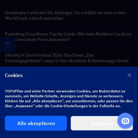
Growtopia-Leitfaden für Anfänger: So erhältst du dein erstes
World Lock schnell und sicher
Punishing Gray Raven Top Up Guide: Wie man Rainbow Cards zu
einem besseren Preis bekommt?
Identity V Qixi-Festival 2026: Das Event „Das
Schweigegelübde“, neue S-Tier-Kostüme & Belohnungs-Guide
Cookies
AFK Journey Rolan Guide: Skills, beste Teams, Build & lohnt es
sich, ihn zu ziehen?
TOPUPlive und seine Partner verwenden Cookies, um Nutzerdaten zu
sammeln, um Website-Inhalte, Anzeigen und Dienste zu verbessern.
Ragnarok Mobile: Eternal Love Top Up Guide: Wie man Big Cat
Klicken Sie auf „Alle akzeptieren“, um zuzustimmen, oder passen Sie dies
Coins zu einem besseren Preis kauft?
über „Anpassen“ oder die Cookie-Einstellungen in der Fußzeile an.
AFK Journey Voracia Guide: Fähigkeiten, beste Teams, Build &
Alle akzeptieren
Anpassen
lohnt es sich, sie zu ziehen?