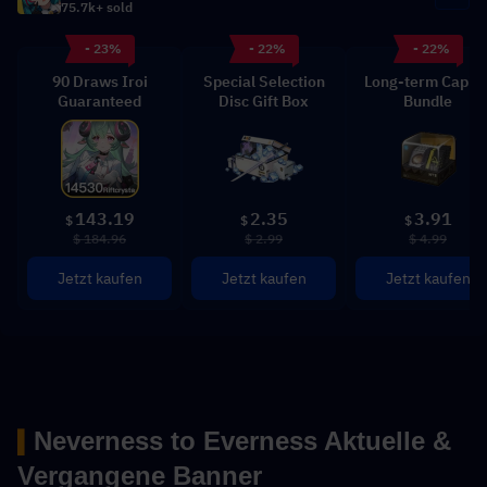
75.7k+ sold
- 23%
- 22%
- 22%
90 Draws Iroi
Special Selection
Long-term Capita
Guaranteed
Disc Gift Box
Bundle
143.19
2.35
3.91
$
$
$
$ 184.96
$ 2.99
$ 4.99
Jetzt kaufen
Jetzt kaufen
Jetzt kaufen
Neverness to Everness Aktuelle & 
▍
Vergangene Banner