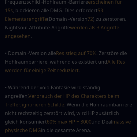
Frequenzschild -Hohlraum -Barriere
erscheinen für 
15s
, blockieren alle DMG. Dies erfordert
53 
Elementarangriffe
(Domain -Version
72
) zu zerstören. 
Nightsoul-Attribute-Angriffe
werden als 3 Angriffe 
angesehen
.
• Domain -Version alle
Res stieg auf 70%
. Zerstöre die 
Hohlraumbarriere, während es existiert und
Alle Res 
werden für einige Zeit reduziert.
• Während der void Fantasie wird ständig 
angreifen,
Verbrauch der HP des Charakters beim 
Treffer, ignorieren Schilde
. Wenn die Hohlraumbarriere 
nicht rechtzeitig zerstört wird, wird HP zusätzlich 
gleich konsumiert
60% max HP + 3000
und Deal
massive 
physische DMG
in die gesamte Arena.