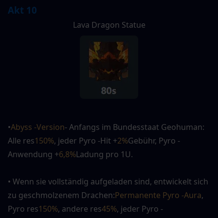
Akt 10
Lava Dragon Statue
•
Abyss -Version
- Anfangs im Bundesstaat Geohuman: 
Alle res
150%
, jeder Pyro -Hit +
2%
Gebühr, Pyro -
Anwendung +
6,8%
Ladung pro 1U.
• Wenn sie vollständig aufgeladen sind, entwickelt sich 
zu geschmolzenem Drachen:
Permanente Pyro -Aura
, 
Pyro res
150%
, andere res
45%
, jeder Pyro -