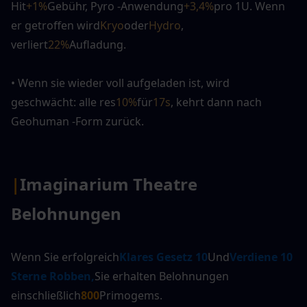
Hit
+1%
Gebühr, Pyro -Anwendung
+3,4%
pro
1U. Wenn 
er getroffen wird
Kryo
oder
Hydro
, 
verliert
22%
Aufladung.
• Wenn sie wieder voll aufgeladen ist, wird 
geschwächt: alle res
10%
für
17s
, kehrt dann nach 
Geohuman -Form zurück.
|
Imaginarium Theatre 
Belohnungen
Wenn Sie erfolgreich
Klares Gesetz 10
Und
Verdiene 10 
Sterne Robben,
Sie erhalten Belohnungen 
einschließlich
800
Primogems.